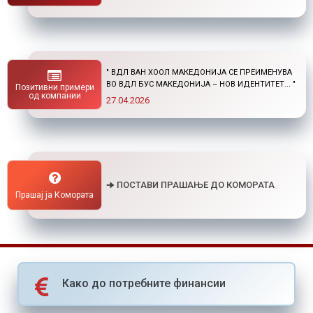
" НОВ ПОВИК ОД ОКТА: СТИПЕНДИИ ЗА
ПОСТДИПЛОМСКИ СТУДИИ ДОМА И ВО
Позитивни примери
СТРАНСТВО "
од компании
01.04.2026
🠊 ПОСТАВИ ПРАШАЊЕ ДО КОМОРАТА
Прашај ја Комората
Како до потребните финансии