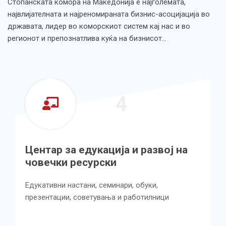
Стопанската комора на Македонија е најголемата,
највлијателната и најреномираната бизнис-асоцијација во
државата, лидер во коморскиот систем кај нас и во
регионот и препознатлива куќа на бизнисот…
4
Центар за едукација и развој на
човечки ресурски
Едукативни настани, семинари, обуки,
презентации, советувања и работилници