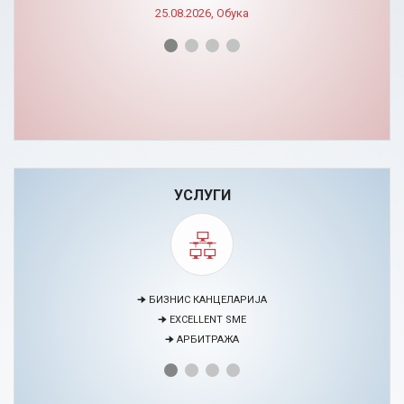
УСЛУГИ
🠊 МЕДИЈАЦИЈА
🠊 ПРОЕКТИ
🠊 ЦЕНТАР ЗА ЕДУКАЦИЈА И РАЗВОЈ НА ЧОВЕЧКИ РЕСУРСИ