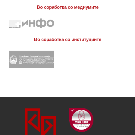
Во соработка со медиумите
Во соработка со институциите