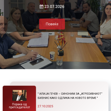
локалната самоуправа и приватниот
и нетарифните бариери
23.07.2026
сектор
Повеќе
21.07.2026
05.08.2026
Повеќе
Повеќе
Повеќе
" ИЛИЈА ГЕЧЕВ – СИНОНИМ ЗА „АГРЕСИВНИОТ“
БИЗНИС КАКО ОДЛИКА НА НОВОТО ВРЕМЕ "
Порака од
27.10.2025
претседателот