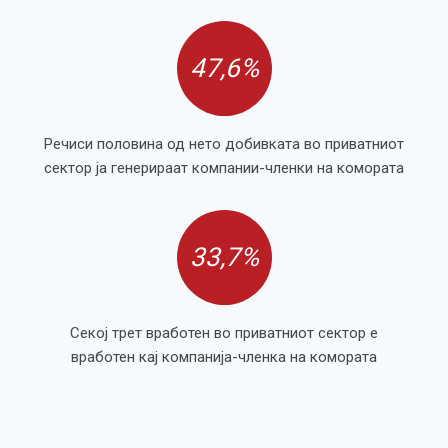
47,6%
Речиси половина од нето добивката во приватниот
сектор ја генерираат компании-членки на комората
33,7%
Секој трет вработен во приватниот сектор е
вработен кај компанија-членка на комората