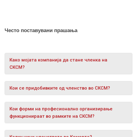
Често поставувани прашања
Како мојата компанија да стане членка на
СКСМ?
Кои се придобивките од членство во СКСМ?
Кои форми на професионално организирање
функционираат во рамките на СКСМ?
Колку чини членството во Коморта?