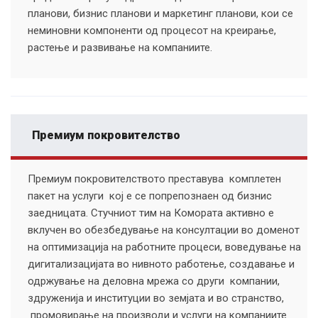
планови, бизнис планови и маркетинг планови, кои се
неминовни компоненти од процесот на креирање,
растење и развивање на компаниите.
Премиум покровителство
Премиум покровителството преставува комплетен
пакет на услуги кој е се попрепознаен од бизнис
заедницата. Стучниот тим на Комората активно е
вклучен во обезбедување на консултации во доменот
на оптимизација на работните процеси, воведување на
дигитализацијата во нивното работење, создавање и
одржување на деловна мрежа со други компании,
здруженија и институции во земјата и во странство,
промовирање на производи и услуги на компаниите