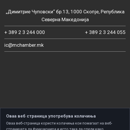
„Димитрие Чуповски“ бр.13, 1000 Скопје, Република
Северна Македонија
+ 389 2 3 244 000
+ 389 2 3 244 055
ic@mchamber.mk
Оваа веб страница употребува колачиња
Оваа веб-страница користи колачиња кои помагаат на веб-
страницата да функционира и исто така да следи како