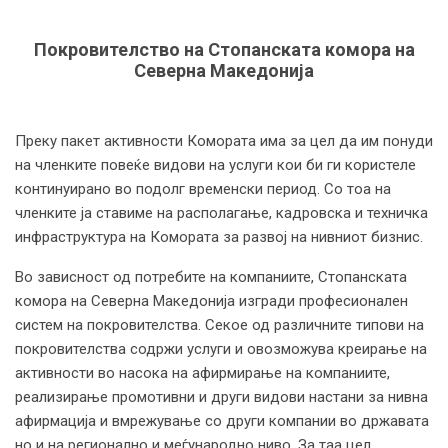
Покровителство на Стопанската комора на
Северна Македонија
Преку пакет активности Комората има за цел да им понуди
на членките повеќе видови на услуги кои би ги користеле
континуирано во подолг временски период. Со тоа на
членките ја ставиме на располагање, кадровска и техничка
инфраструктура на Комората за развој на нивниот бизнис.
Во зависност од потребите на компаниите, Стопанската
комора на Северна Македонија изгради професионален
систем на покровителства. Секое од различните типови на
покровителства содржи услуги и овозможува креирање на
активности во насока на афирмирање на компаниите,
реализирање промотивни и други видови настани за нивна
афирмација и вмрежување со други компании во државата
но и на регионално и меѓународно ниво. За таа цел