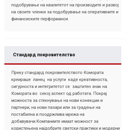
подобрување на квалитетот на производите и развој
на своите членки за подобрување на оперативните и
финансиските перформанси.
Стандард покровителство
Преку стандард покровителството Комората
креираше ланец на услуги каде креативноста,
сигурноста и интегритетот се заштитен знак на
Комората во секој аспект од работата. Покрај
можноста за стекнување на нови конекции и
партнери, на нови пазари или за градење на
постабилна и поодржлива мрежа на
добавувачи.Компаниите имаат можност за
користењена најдобрите светски практики и модерни