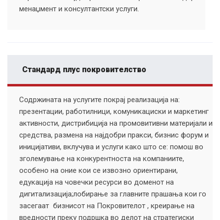
менаџмент и консултантски услуги.
Стандард плус покровителство
Содржината на услугите покрај реализација на:
презентации, работилници, комуникациски и маркетинг
активности, дистрибиција на промовитивни материјали и
средства, размена на најдобри пракси, бизнис форум и
иницијативи, вклучува и услуги како што се: помош во
зголемување на конкурентноста на компаниите,
особено на оние кои се извозно ориентирани,
едукација на човечки ресурси во доменот на
дигитализација;лобирање за главните прашања кои го
засегаат бизнисот на Покровителот , креирање на
вредности преку подршка во делот на стратегиски