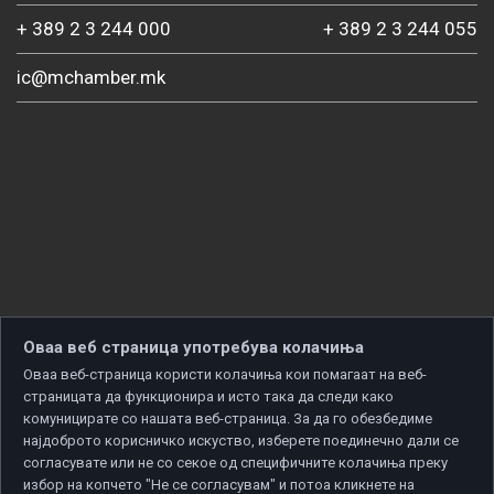
+ 389 2 3 244 000
+ 389 2 3 244 055
ic@mchamber.mk
Оваа веб страница употребува колачиња
Оваа веб-страница користи колачиња кои помагаат на веб-
страницата да функционира и исто така да следи како
комуницирате со нашата веб-страница. За да го обезбедиме
најдоброто корисничко искуство, изберете поединечно дали се
согласувате или не со секое од специфичните колачиња преку
избор на копчето "Не се согласувам" и потоа кликнете на