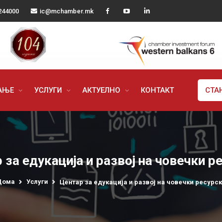
244000
ic@mchamber.mk
РАЊЕ
УСЛУГИ
АКТУЕЛНО
КОНТАКТ
СТА
 за едукација и развој на човечки р
Дома
Услуги
Центар за едукација и развој на човечки ресурс