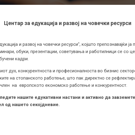
Центар за едукација и развој на човечки ресурси
кација и развој на човечки ресурси", којшто препознавајќи ја
минари, обуки, презентации, советувања и работилници се со цел
бучени кадри.
киот дух, конкурентноста и професионалноста во бизнис сектор
ките на стопанското работење, што пак директно се рефлектир
 член на европското економско работење и конкурентност.
следите нашите едукативни настани и активно да завземете
ел од нашето секојдневие.