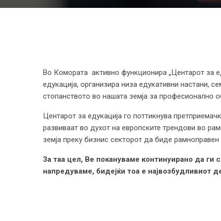
Во Комората активно функционира „Центарот за еду
едукација, организира низа едукативни настани, се
стопанството во нашата земја за професионално о
Центарот за едукација го поттикнува претприемач
развиваат во духот на европските трендови во рам
земја преку бизнис секторот да биде рамноправен
За таа цел, Ве покануваме континуирано да ги 
напредуваме, бидејќи тоа е највозбудливиот д