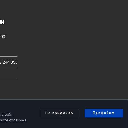
ии
000
3 244 055
Прифаќам
Не прифаќам
та веб-
чните колачиња
олитика за приватност
|
Политика за колачиња