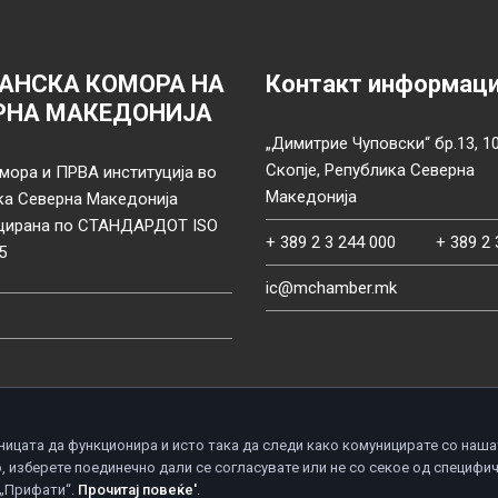
АНСКА КОМОРА НА
Контакт информац
РНА МАКЕДОНИЈА
„Димитрие Чуповски“ бр.13, 1
Скопје, Република Северна
мора и ПРВА институција во
Македонија
ка Северна Македонија
цирана по СТАНДАРДОТ ISO
+ 389 2 3 244 000
+ 389 2 
5
ic@mchamber.mk
ницата да функционира и исто така да следи како комуницирате со наша
, изберете поединечно дали се согласувате или не со секое од специфи
d.
П
 „Прифати“.
Прочитај повеќе'
.