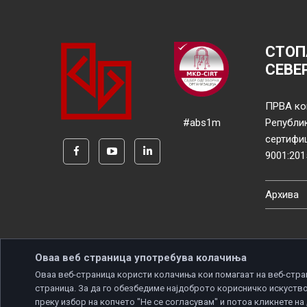
СТОП
СЕВЕ
ПРВА ко
#abs1m
Републи
сертифи
9001:201
Архива
Оваа веб страница употребува колачиња
Оваа веб-страница користи колачиња кои помагаат на веб-стра
страница. За да го обезбедиме најдоброто корисничко искуство
Copyright © 2026 Developed by
Unet
. All rights reserve
преку избор на копчето "Не се согласувам" и потоа кликнете на