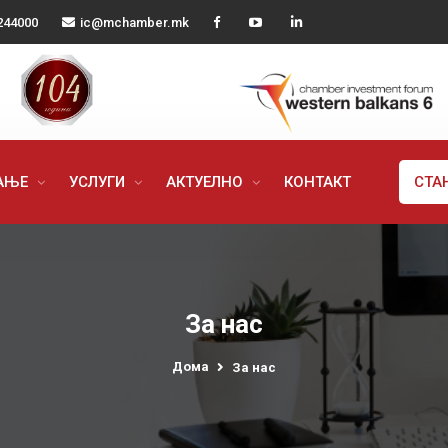
244000
ic@mchamber.mk
РАЊЕ
УСЛУГИ
АКТУЕЛНО
КОНТАКТ
СТА
За нас
Дома
За нас