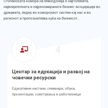
Стопанската комора на Македонија е најголемата,
највлијателната и најреномираната бизнис-асоцијација во
државата, лидер во коморскиот систем кај нас и во
регионот и препознатлива куќа на бизнисот…
4
Центар за едукација и развој на
човечки ресурски
Едукативни настани, семинари, обуки,
презентации, советувања и работилници