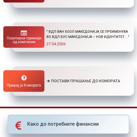
" НОВ ПОВИК ОД ОКТА: СТИПЕНДИИ ЗА
ПОСТДИПЛОМСКИ СТУДИИ ДОМА И ВО
Позитивни примери
СТРАНСТВО "
од компании
01.04.2026
🠊 ПОСТАВИ ПРАШАЊЕ ДО КОМОРАТА
Прашај ја Комората
Како до потребните финансии