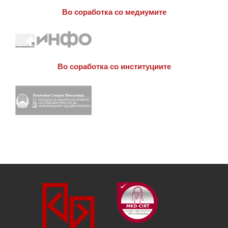
Во соработка со медиумите
Во соработка со институциите