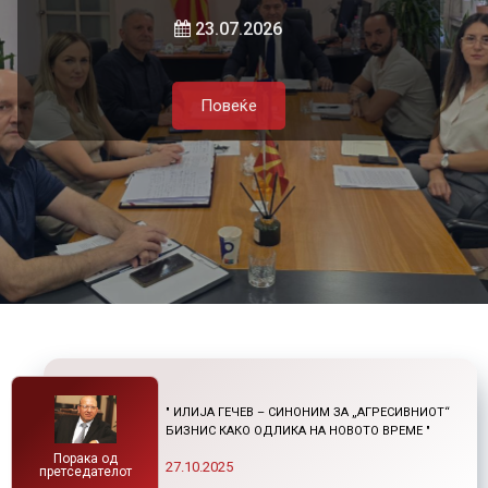
локалната самоуправа и приватниот
и нетарифните бариери
23.07.2026
сектор
Повеќе
21.07.2026
05.08.2026
Повеќе
Повеќе
Повеќе
" ИЛИЈА ГЕЧЕВ – СИНОНИМ ЗА „АГРЕСИВНИОТ“
БИЗНИС КАКО ОДЛИКА НА НОВОТО ВРЕМЕ "
Порака од
27.10.2025
претседателот