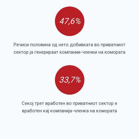
47,6%
Речиси половина од нето добивката во приватниот
сектор ја генерираат компании-членки на комората
33,7%
Секој трет вработен во приватниот сектор е
вработен кај компанија-членка на комората