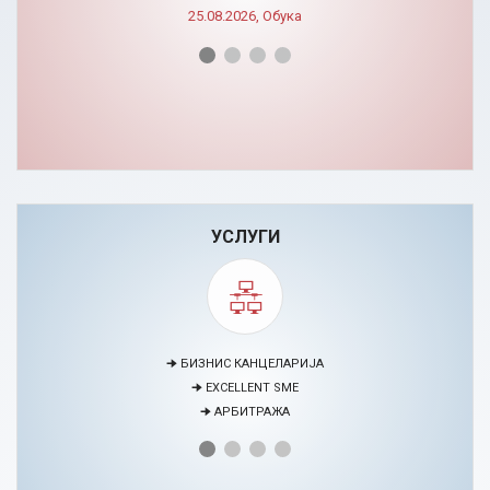
25.08.2026, Обука
УСЛУГИ
🠊 МЕДИЈАЦИЈА
🠊 ПРОЕКТИ
🠊 ЦЕНТАР ЗА ЕДУКАЦИЈА И РАЗВОЈ НА ЧОВЕЧКИ РЕСУРСИ