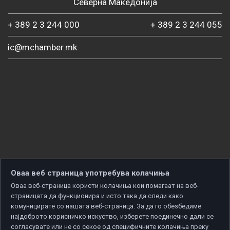
Северна Македонија
+ 389 2 3 244 000
+ 389 2 3 244 055
ic@mchamber.mk
Оваа веб страница употребува колачиња
Оваа веб-страница користи колачиња кои помагаат на веб-
страницата да функционира и исто така да следи како
комуницирате со нашата веб-страница. За да го обезбедиме
најдоброто корисничко искуство, изберете поединечно дали се
согласувате или не со секое од специфичните колачиња преку