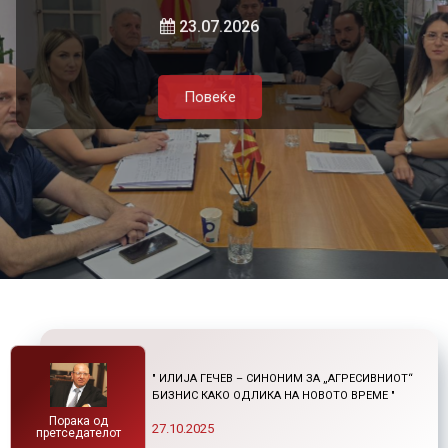
локалната самоуправа и приватниот
и нетарифните бариери
23.07.2026
сектор
Повеќе
21.07.2026
05.08.2026
Повеќе
Повеќе
Повеќе
" ИЛИЈА ГЕЧЕВ – СИНОНИМ ЗА „АГРЕСИВНИОТ“
БИЗНИС КАКО ОДЛИКА НА НОВОТО ВРЕМЕ "
Порака од
27.10.2025
претседателот