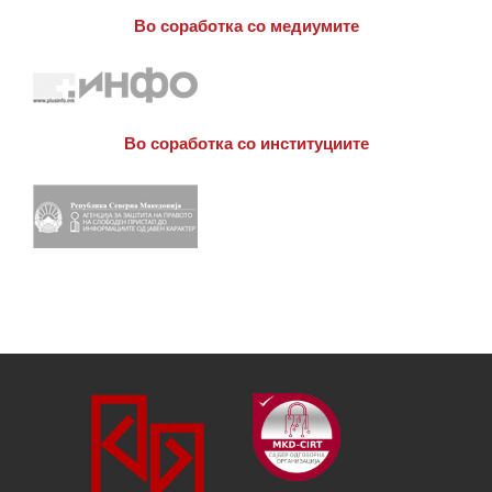
Во соработка со медиумите
Во соработка со институциите