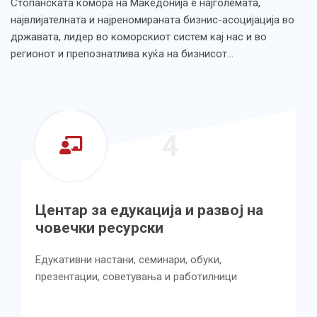
Стопанската комора на Македонија е најголемата,
највлијателната и најреномираната бизнис-асоцијација во
државата, лидер во коморскиот систем кај нас и во
регионот и препознатлива куќа на бизнисот…
4
Центар за едукација и развој на
човечки ресурски
Едукативни настани, семинари, обуки,
презентации, советувања и работилници