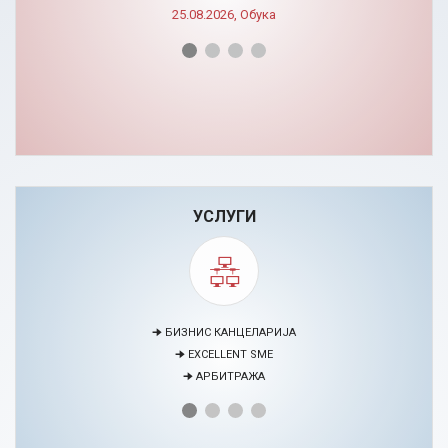
25.08.2026, Обука
УСЛУГИ
🠊 МЕДИЈАЦИЈА
🠊 ПРОЕКТИ
🠊 ЦЕНТАР ЗА ЕДУКАЦИЈА И РАЗВОЈ НА ЧОВЕЧКИ РЕСУРСИ