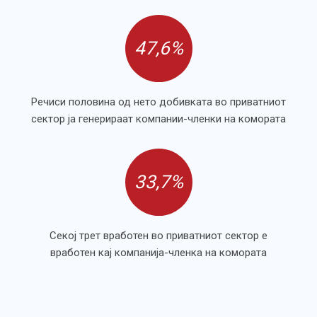
47,6%
Речиси половина од нето добивката во приватниот
сектор ја генерираат компании-членки на комората
33,7%
Секој трет вработен во приватниот сектор е
вработен кај компанија-членка на комората