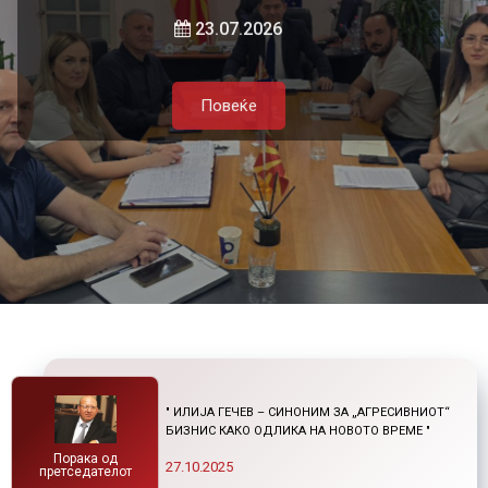
локалната самоуправа и приватниот
и нетарифните бариери
23.07.2026
сектор
Повеќе
21.07.2026
05.08.2026
Повеќе
Повеќе
Повеќе
" ИЛИЈА ГЕЧЕВ – СИНОНИМ ЗА „АГРЕСИВНИОТ“
БИЗНИС КАКО ОДЛИКА НА НОВОТО ВРЕМЕ "
Порака од
27.10.2025
претседателот