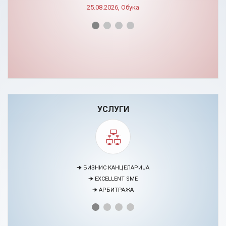
25.08.2026, Обука
УСЛУГИ
🠊 МЕДИЈАЦИЈА
🠊 ПРОЕКТИ
🠊 ЦЕНТАР ЗА ЕДУКАЦИЈА И РАЗВОЈ НА ЧОВЕЧКИ РЕСУРСИ