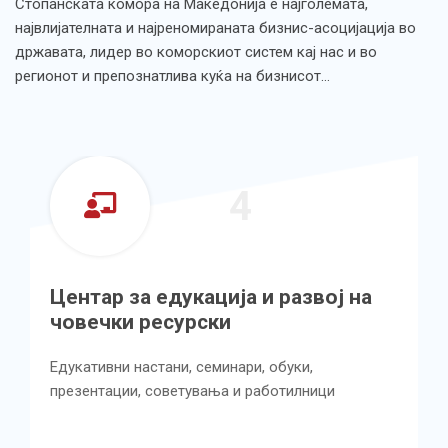
Стопанската комора на Македонија е најголемата,
највлијателната и најреномираната бизнис-асоцијација во
државата, лидер во коморскиот систем кај нас и во
регионот и препознатлива куќа на бизнисот…
4
Центар за едукација и развој на
човечки ресурски
Едукативни настани, семинари, обуки,
презентации, советувања и работилници