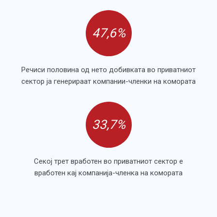
47,6%
Речиси половина од нето добивката во приватниот
сектор ја генерираат компании-членки на комората
33,7%
Секој трет вработен во приватниот сектор е
вработен кај компанија-членка на комората