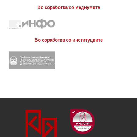
Во соработка со медиумите
Во соработка со институциите