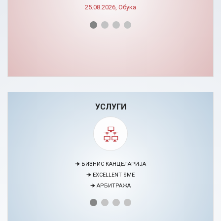
25.08.2026, Обука
УСЛУГИ
🠊 МЕДИЈАЦИЈА
🠊 ПРОЕКТИ
🠊 ЦЕНТАР ЗА ЕДУКАЦИЈА И РАЗВОЈ НА ЧОВЕЧКИ РЕСУРСИ