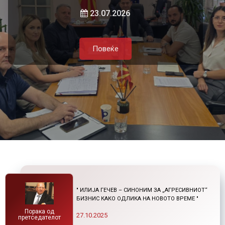
локалната самоуправа и приватниот
и нетарифните бариери
23.07.2026
сектор
Повеќе
21.07.2026
05.08.2026
Повеќе
Повеќе
Повеќе
" ИЛИЈА ГЕЧЕВ – СИНОНИМ ЗА „АГРЕСИВНИОТ“
БИЗНИС КАКО ОДЛИКА НА НОВОТО ВРЕМЕ "
Порака од
27.10.2025
претседателот