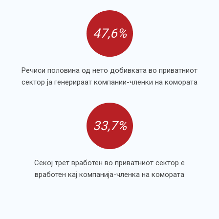
47,6%
Речиси половина од нето добивката во приватниот
сектор ја генерираат компании-членки на комората
33,7%
Секој трет вработен во приватниот сектор е
вработен кај компанија-членка на комората