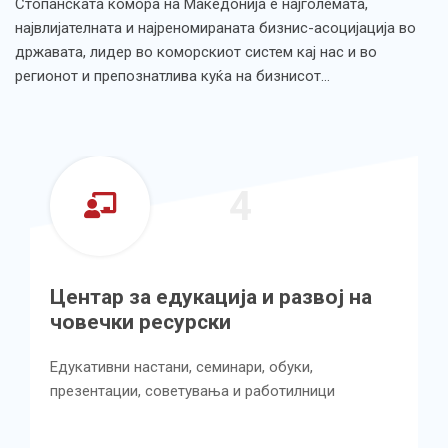
Стопанската комора на Македонија е најголемата,
највлијателната и најреномираната бизнис-асоцијација во
државата, лидер во коморскиот систем кај нас и во
регионот и препознатлива куќа на бизнисот…
4
Центар за едукација и развој на
човечки ресурски
Едукативни настани, семинари, обуки,
презентации, советувања и работилници