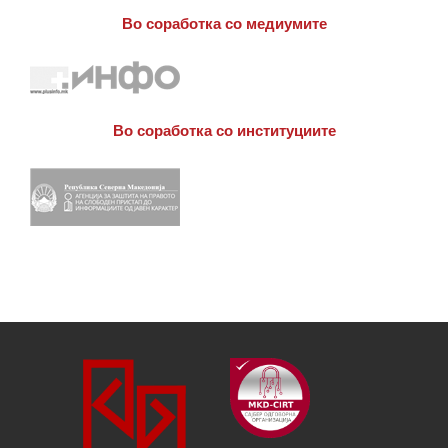
Во соработка со медиумите
Во соработка со институциите