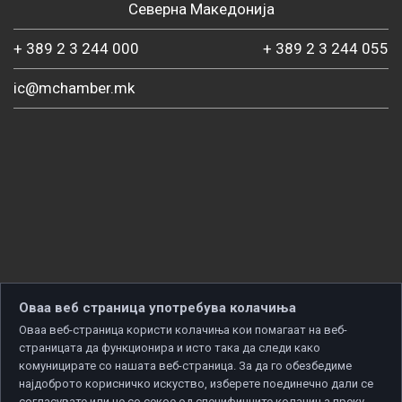
Северна Македонија
+ 389 2 3 244 000
+ 389 2 3 244 055
ic@mchamber.mk
Оваа веб страница употребува колачиња
Оваа веб-страница користи колачиња кои помагаат на веб-
страницата да функционира и исто така да следи како
комуницирате со нашата веб-страница. За да го обезбедиме
најдоброто корисничко искуство, изберете поединечно дали се
согласувате или не со секое од специфичните колачиња преку