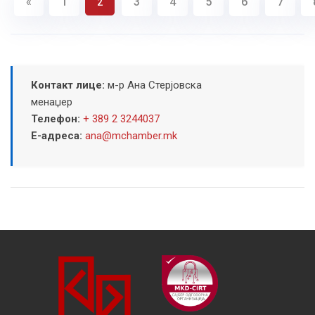
«
1
3
4
5
6
7
2
Контакт лице:
м-р Ана Стерјовска
менаџер
Телефон:
+ 389 2 3244037
Е-адреса:
ana@mchamber.mk