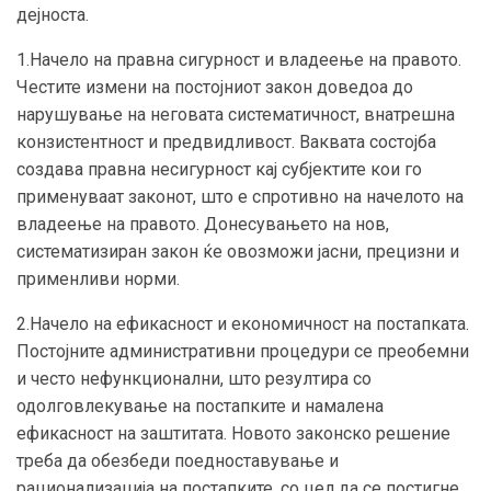
дејноста.
1.Начело на правна сигурност и владеење на правото.
Честите измени на постојниот закон доведоа до
нарушување на неговата систематичност, внатрешна
конзистентност и предвидливост. Ваквата состојба
создава правна несигурност кај субјектите кои го
применуваат законот, што е спротивно на начелото на
владеење на правото. Донесувањето на нов,
систематизиран закон ќе овозможи јасни, прецизни и
применливи норми.
2.Начело на ефикасност и економичност на постапката.
Постојните административни процедури се преобемни
и често нефункционални, што резултира со
одолговлекување на постапките и намалена
ефикасност на заштитата. Новото законско решение
треба да обезбеди поедноставување и
рационализација на постапките, со цел да се постигне