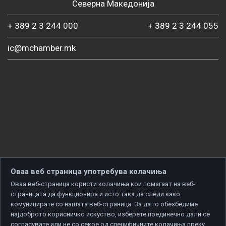
Северна Македонија
+ 389 2 3 244 000
+ 389 2 3 244 055
ic@mchamber.mk
Оваа веб страница употребува колачиња
Оваа веб-страница користи колачиња кои помагаат на веб-
страницата да функционира и исто така да следи како
комуницирате со нашата веб-страница. За да го обезбедиме
најдоброто корисничко искуство, изберете поединечно дали се
согласувате или не со секое од специфичните колачиња преку