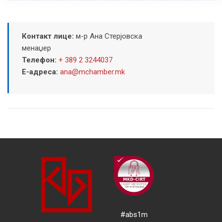
Контакт лице:
м-р Ана Стерјовска
менаџер
Телефон:
+ 389 2 3244037
Е-адреса:
ana@mchamber.mk
#abs1m