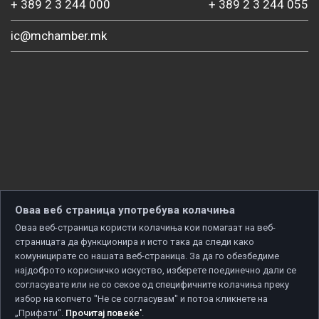
+ 389 2 3 244 000
+ 389 2 3 244 055
ic@mchamber.mk
Оваа веб страница употребува колачиња
Оваа веб-страница користи колачиња кои помагаат на веб-
страницата да функционира и исто така да следи како
комуницирате со нашата веб-страница. За да го обезбедиме
најдоброто корисничко искуство, изберете поединечно дали се
согласувате или не со секое од специфичните колачиња преку
избор на копчето "Не се согласувам" и потоа кликнете на
„Прифати“.
Прочитај повеќе'
.
Copyright © 2026 Developed by
Unet
. All rights reserved.