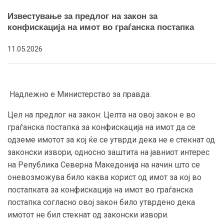
Известување за предлог на закон за
конфискација на имот во граѓанска постапка
11.05.2026
Надлежно е Министерство за правда.
Цел на предлог на закон: Целта на овој закон е во
граѓанска постапка за конфискација на имот да се
одземе имотот за кој ќе се утврди дека не е стекнат од
законски извори, односно заштита на јавниот интерес
на Република Северна Македонија на начин што се
оневозможува било каква корист од имот за кој во
постапката за конфискација на имот во граѓанска
постапка согласно овој закон било утврдено дека
имотот не бил стекнат од законски извори.