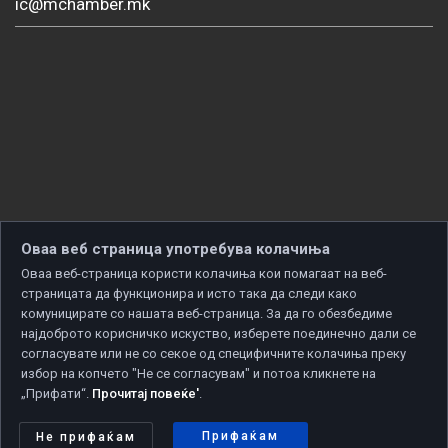
ic@mchamber.mk
Оваа веб страница употребува колачиња
Оваа веб-страница користи колачиња кои помагаат на веб-
страницата да функционира и исто така да следи како
комуницирате со нашата веб-страница. За да го обезбедиме
најдоброто корисничко искуство, изберете поединечно дали се
согласувате или не со секое од специфичните колачиња преку
избор на копчето "Не се согласувам" и потоа кликнете на
„Прифати“.
Прочитај повеќе'
.
Copyright © 2026 Developed by
Unet
. All rights reserved.
Политика за приватност
|
Политика за колачиња
Прифаќам
Не прифаќам