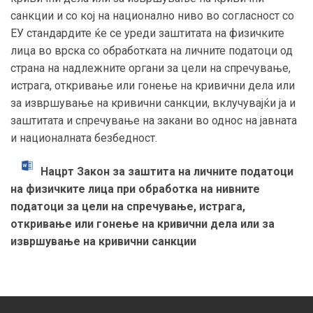
санкции и со кој на национално ниво во согласност со
ЕУ стандардите ќе се уреди заштитата на физичките
лица во врска со обработката на личните податоци од
страна на надлежните органи за цели на спречување,
истрага, откривање или гонење на кривични дела или
за извршување на кривични санкции, вклучувајќи ја и
заштитата и спречување на закани во однос на јавната
и националната безбедност.
Нацрт Закон за заштита на личните податоци
на физичките лица при обработка на нивните
податоци за цели на спречување, истрага,
откривање или гонење на кривични дела или за
извршување на кривични санкции