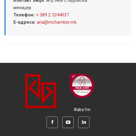
Контакт лице:
м-р Ана Стерјовска
менаџер
Телефон:
+ 389 2 3244037
Е-адреса:
ana@mchamber.mk
#abs1m