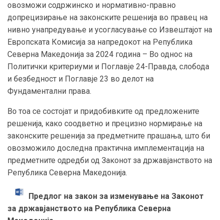
овозможи содржинско и нормативно-правно
допрецизирање на законските решенија во правец на
нивно унапредување и усогласување со Извештајот на
Европската Комисија за напредокот на Република
Северна Македонија за 2024 година – Во однос на
Политички критериуми и Поглавје 24-Правда, слобода
и безбедност и Поглавје 23 во делот на
Фундаментални права.
Во тоа се состојат и придобивките од предложените
решенија, како соодветно и прецизно нормирање на
законските решенија за предметните прашања, што би
овозможило доследна практична имплементација на
предметните одредби од Законот за државјанството на
Република Северна Македонија.
Предлог на закон за изменување на Законот
за државјанството на Република Северна