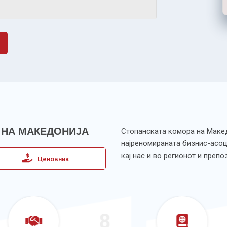
 НА МАКЕДОНИЈА
Стопанската комора на Македо
најреномираната бизнис-асоц
кај нас и во регионот и преп
Ценовник
8