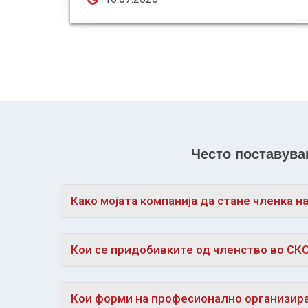
Често поставув
Како мојата компанија да стане членка н
Кои се придобивките од членство во СК
Кои форми на професионално организир