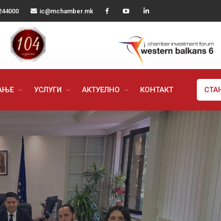
244000
ic@mchamber.mk
РАЊЕ
УСЛУГИ
АКТУЕЛНО
КОНТАКТ
СТА