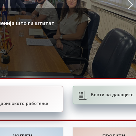
– нов проект на претседателот Азески
Најново од комората
Азески во Брунен, Швајцарија, во врска со организацијата на
06.07.2026
шенија што ги штитат
конференцијата за трговските марки и нетарифните бариери
Повеќе
21.07.2026
Повеќе
Вести за даноците
царинското работење