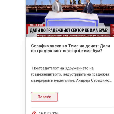
Серафимовски во Тема на денот: Дали
во градежниот сектор ќе има бум?
донија и
Претседателот на Здружението на
иски
градежништвото, индустријата на градежни
аа М...
материјали и неметалите, Андреја Серафимо...
Повеќе
16.07.2026