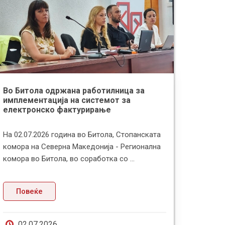
Во Битола одржана работилница за
Здруж
имплементација на системот за
поздр
електронско фактурирање
за тра
На 02.07.2026 година во Битола, Стопанската
Здруже
комора на Северна Македонија - Регионална
најава
комора во Битола, во соработка со ...
дека п
Повеќе
По
02.07.2026
19.