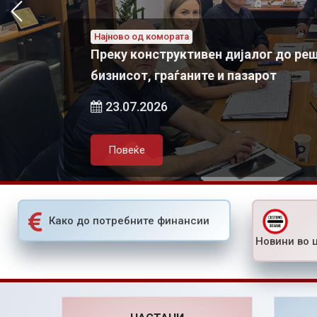
Најново од комората
„Chamber talks“ 
Најново од комората
Азески: За одржлив локален економски развој потребно е
Преку конструктивен дијалог до ре
активно партнерство меѓу државата, локалната самоуправа и приватниот сектор
бизнисот, граѓаните и пазарот
05.08.2026
23.07.2026
Повеќе
Повеќе
Како до потребните финансии
Новини во 