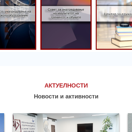
Совет за
вет за
унапредување
апредување
на квалитетот
 високото
на тренингот
Центар за
разование
и обуките
едукација
АКТУЕЛНОСТИ
Новости и активности