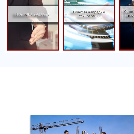
Со
Совет за
ун
Бизнис
напредни
на
канцеларија
технологии
об