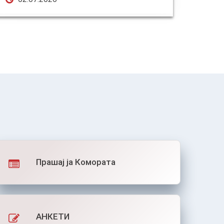
Прашај ја Комората
АНКЕТИ