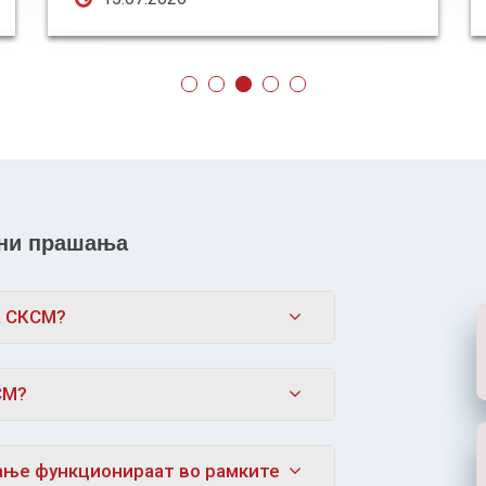
ани прашања
а СКСМ?
СМ?
ање функционираат во рамките