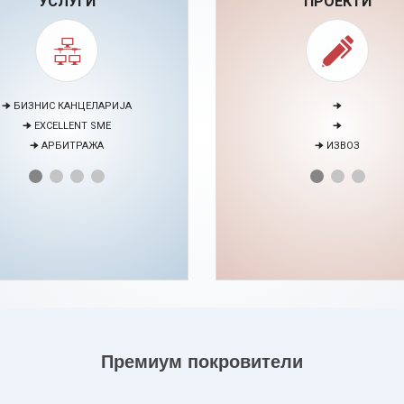
УСЛУГИ
ПРОЕКТИ
🠊 МЕДИЈАЦИЈА
🠊 ПАРТНЕРСТВО СО ЕУ БИЗН
🠊 ПРОЕКТИ
🠊 ЕНЕРГЕТСКИ ВЕШТИНИ
НТАР ЗА ЕДУКАЦИЈА И РАЗВОЈ НА
ЧОВЕЧКИ РЕСУРСИ
Премиум покровители