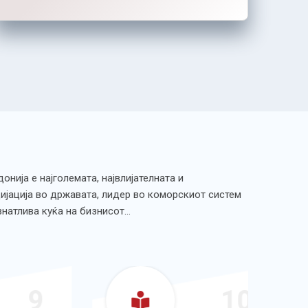
нија е најголемата, највлијателната и
ијација во државата, лидер во коморскиот систем
ознатлива куќа на бизнисот…
9
10