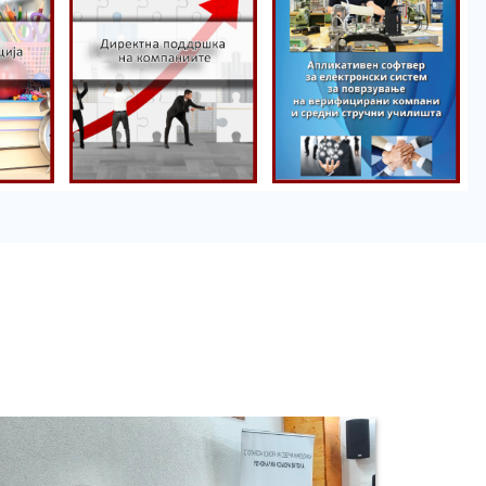
Директна
поддршка на
Порталот
компаниите
пракса