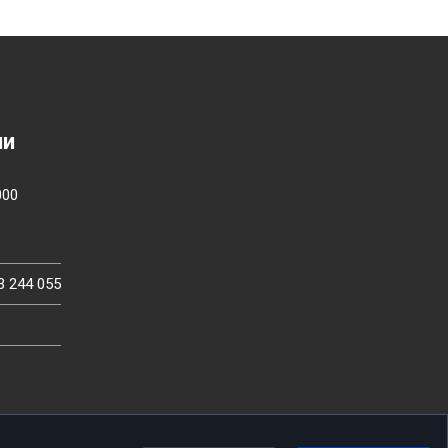
ии
000
3 244 055