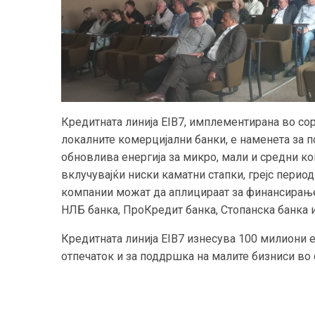
Кредитната линија EIB7, имплементирана во сор
локалните комерцијални банки, е наменета за 
обновлива енергија за микро, мали и средни к
вклучувајќи ниски каматни стапки, грејс период
компании можат да аплицираат за финансирање 
НЛБ банка, ПроКредит банка, Стопанска банка 
Кредитната линија EIB7 изнесува 100 милиони 
отпечаток и за поддршка на малите бизниси во