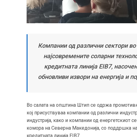
Компании од различни сектори во
најсовремените соларни техноло
кредитната линија EIB7, насоче
обновливи извори на енергија и 
Во салата на општина Штип се одржа промотивни
кој присуствуваа компании од различни индустр
индустрија, како и компании од енергетскиот с
комора на Северна Македонија, со поддршка на к
кредитната линија EIB7.