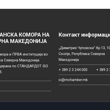
АНСКА КОМОРА НА
Контакт информац
РНА МАКЕДОНИЈА
„Димитрие Чуповски“ бр.13, 1
Скопје, Република Северна
мора и ПРВА институција во
Македонија
ка Северна Македонија
цирана по СТАНДАРДОТ ISO
+ 389 2 3 244 000
+ 389 2 
5
ic@mchamber.mk