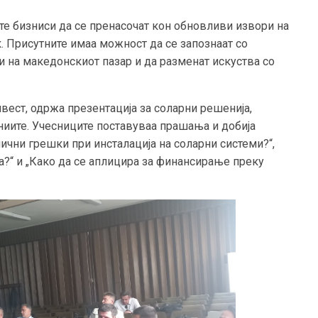
те бизниси да се пренасочат кон обновливи извори на
к. Присутните имаа можност да се запознаат со
и на македонскиот пазар и да разменат искуства со
вест, одржа презентација за соларни решенија,
ниите. Учесниците поставуваа прашања и добија
пични грешки при инсталација на соларни системи?“,
ја?“ и „Како да се аплицира за финансирање преку