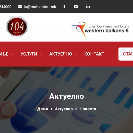
244000
ic@mchamber.mk
РАЊЕ
УСЛУГИ
АКТУЕЛНО
КОНТАКТ
СТА
Актуелно
Дома
Актуелно
Новости