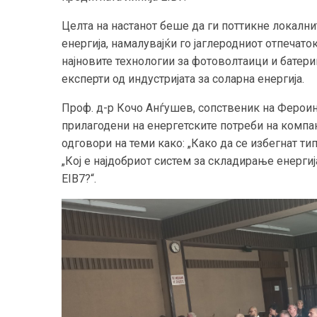
Целта на настанот беше да ги поттикне локални
енергија, намалувајќи го јаглеродниот отпечато
најновите технологии за фотоволтаици и батери
експерти од индустријата за соларна енергија.
Проф. д-р Кочо Анѓушев, сопственик на Фероин
прилагодени на енергетските потреби на компа
одговори на теми како: „Како да се избегнат ти
„Кој е најдобриот систем за складирање енерги
EIB7?“.