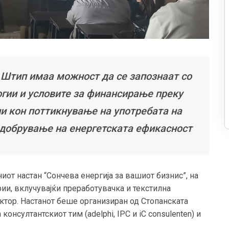
 Штип имаа можност да се запознаат со
гии и условите за финансирање преку
ни кон поттикнување на употребата на
подобрување на енергетската ефикасност
от настан “Сончева енергија за вашиот бизнис”, на
ии, вклучувајќи преработувачка и текстилна
ектор. Настанот беше организиран од Стопанската
онсултантскиот тим (adelphi, IPC и iC consulenten) и