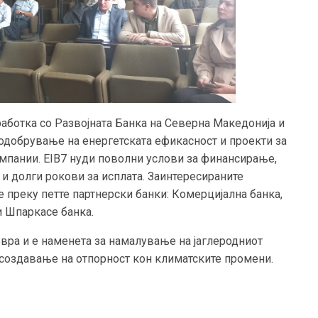
аботка со Развојната Банка на Северна Македонија и
подобрување на енергетската ефикасност и проекти за
омпании. EIB7 нуди поволни услови за финансирање,
 и долги рокови за исплата. Заинтересираните
преку петте партнерски банки: Комерцијална банка,
и Шпаркасе банка.
евра и е наменета за намалување на јаглеродниот
 создавање на отпорност кон климатските промени.