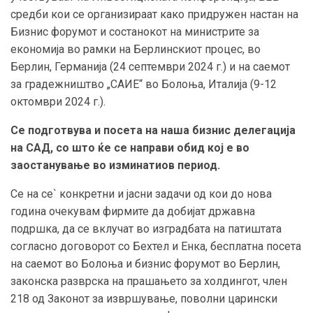
средби кои се организираат како придружен настан на
Бизнис форумот и состанокот на министрите за
економија во рамки на Берлинскиот процес, во
Берлин, Германија (24 септември 2024 г.) и на саемот
за градежништво „САИЕ“ во Болоња, Италија (9-12
октомври 2024 г.).
Се подготвува и посета на наша бизнис делегација
на САД, со што ќе се направи обид кој е во
заостанување во изминатиов период.
Се на се` конкретни и јасни задачи од кои до нова
година очекувам фирмите да добијат државна
подршка, да се вклучат во изградбата на патиштата
согласно договорот со Бехтел и Енка, бесплатна посета
на саемот во Болоња и бизнис форумот во Берлин,
законска разврска на прашањето за холдингот, член
218 од Законот за извршување, поволни царински