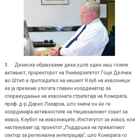
3. Денеска објавуваме дека уште еден наш голем
активист, проректорот на Универзитетот Гоце Делчев
во Штип и претседател на нашиот Клуб на извозници
ќе ја преземе улогата главен координатор за
спорвеудвање на извозната стратегија на Комората,
проф. д-р Дарко Лазаров, што значи он ќе ги
координира активностите на Националниот совет за
извоз, Клубот на извозниците, Институтот за извоз, кои
настануваат од проектот „Поддршка на приватниот
сектор за регионална интеграција“, што Комората го