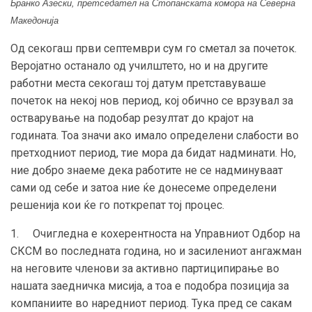
Бранко Азески, претседател на Стопанската комора на Северна
Македонија
Од секогаш први септември сум го сметал за почеток.
Веројатно останало од училштето, но и на другите
работни места секогаш тој датум претставуваше
почеток на некој нов период, кој обично се врзувал за
остварување на подобар резултат до крајот на
годината. Тоа значи ако имало определени слабости во
претходниот период, тие мора да бидат надминати. Но,
ние добро знаеме дека работите не се надминуваат
сами од себе и затоа ние ќе донесеме определени
решенија кои ќе го поткрепат тој процес.
1. Очигледна е кохерентноста на Управниот Одбор на
СКСМ во последната година, но и засилениот ангажман
на неговите членови за активно партиципирање во
нашата заедничка мисија, а тоа е подобра позиција за
компаниите во наредниот период. Тука пред се сакам