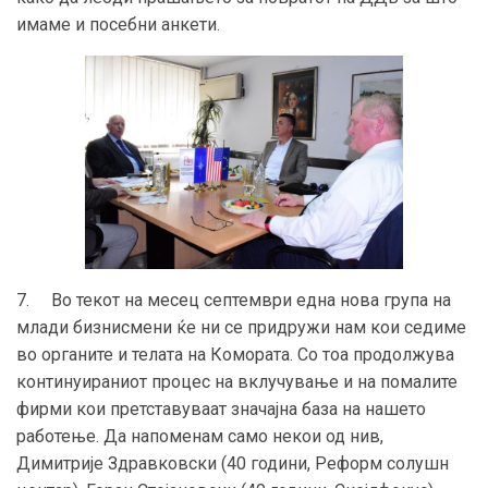
имаме и посебни анкети.
7. Во текот на месец септември една нова група на
млади бизнисмени ќе ни се придружи нам кои седиме
во органите и телата на Комората. Со тоа продолжува
континуираниот процес на вклучување и на помалите
фирми кои претставуваат значајна база на нашето
работење. Да напоменам само некои од нив,
Димитрије Здравковски (40 години, Реформ солушн