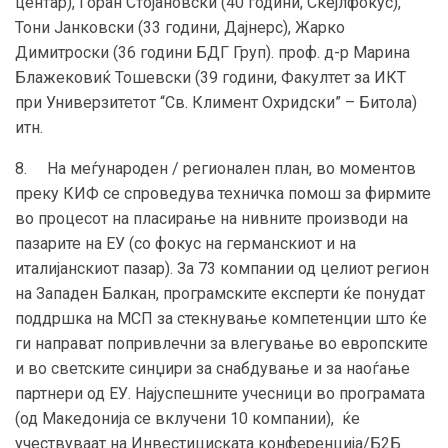
центар), Горан Стојановски (40 години, Скејлфокус),
Тони Јанковски (33 години, Дајнерс), Жарко
Димитроски (36 години БДГ Груп). проф. д-р Марина
Блажековиќ Тошевски (39 години, Факултет за ИКТ
при Универзитетот “Св. Климент Охридски” – Битола)
итн.
8. На меѓународен / регионален план, во моментов
преку КИФ се спроведува техничка помош за фирмите
во процесот на пласирање на нивните производи на
пазарите на ЕУ (со фокус на германскиот и на
италијанскиот пазар). За 73 компании од целиот регион
на Западен Балкан, програмските експерти ќе понудат
поддршка на МСП за стекнување компетенции што ќе
ги направат попривлечни за влегување во европските
и во светските синџири за снабдување и за наоѓање
партнери од ЕУ. Најуспешните учесници во програмата
(од Македонија се вклучени 10 компании), ќе
учествуваат на Инвестициската конференција/Б2Б