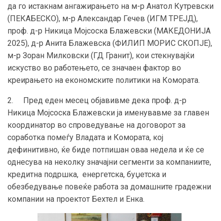
да го истакнам ангажирањето на м-р Анатол Кутревски
(ПЕКАБЕСКО), м-р Александар Гечев (ИГМ ТРЕЈД),
проф. д-р Никица Мојсоска Блажевски (МАКЕДОНИЈА
2025), д-р Анита Блажевска (ФИЛИП МОРИС СКОПЈЕ),
м-р Зоран Милковски (ГД Гранит), кои стекнувајќи
искуство во работењето, се значаен фактор во
креирањето на економските политики на Комората.
2. Пред еден месец објавивме дека проф. д-р
Никица Мојсоска Блажевски ја именувавме за главен
координатор во спроведување на договорот за
соработка помеѓу Владата и Комората, кој
дефинитивно, ќе биде потпишан оваа недела и ќе се
однесува на неколку значајни сегменти за компаниите,
кредитна подршка, енергетска, буџетска и
обезбедување повеќе работа за домашните градежни
компании на проектот Бехтел и Енка.