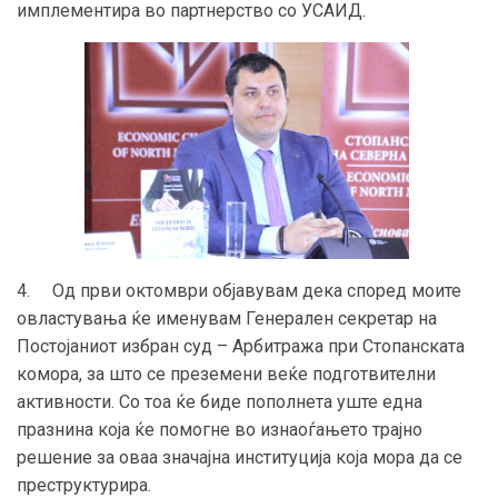
имплементира во партнерство со УСАИД.
4. Од први октомври објавувам дека според моите
овластувања ќе именувам Генерален секретар на
Постојаниот избран суд – Арбитража при Стопанската
комора, за што се преземени веќе подготвителни
активности. Со тоа ќе биде пополнета уште една
празнина која ќе помогне во изнаоѓањето трајно
решение за оваа значајна институција која мора да се
преструктурира.