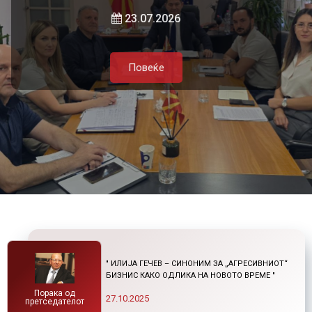
локалната самоуправа и приватниот
и нетарифните бариери
23.07.2026
сектор
Повеќе
21.07.2026
05.08.2026
Повеќе
Повеќе
Повеќе
" ИЛИЈА ГЕЧЕВ – СИНОНИМ ЗА „АГРЕСИВНИОТ“
БИЗНИС КАКО ОДЛИКА НА НОВОТО ВРЕМЕ "
Порака од
27.10.2025
претседателот