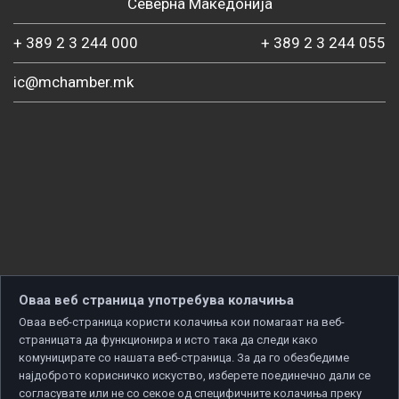
Северна Македонија
+ 389 2 3 244 000
+ 389 2 3 244 055
ic@mchamber.mk
Оваа веб страница употребува колачиња
Оваа веб-страница користи колачиња кои помагаат на веб-
страницата да функционира и исто така да следи како
комуницирате со нашата веб-страница. За да го обезбедиме
најдоброто корисничко искуство, изберете поединечно дали се
согласувате или не со секое од специфичните колачиња преку