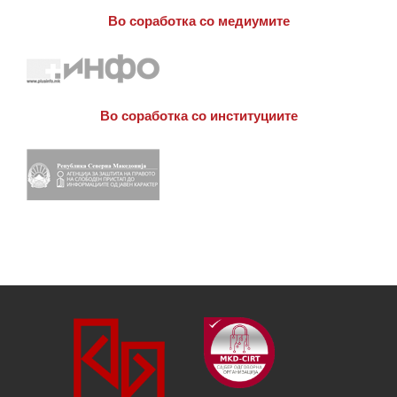
Во соработка со медиумите
Во соработка со институциите