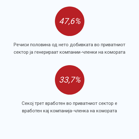
47,6%
Речиси половина од нето добивката во приватниот
сектор ја генерираат компании-членки на комората
33,7%
Секој трет вработен во приватниот сектор е
вработен кај компанија-членка на комората