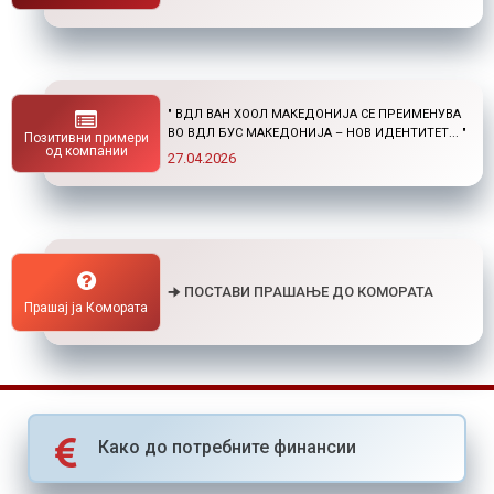
" НОВ ПОВИК ОД ОКТА: СТИПЕНДИИ ЗА
ПОСТДИПЛОМСКИ СТУДИИ ДОМА И ВО
Позитивни примери
СТРАНСТВО "
од компании
01.04.2026
🠊 ПОСТАВИ ПРАШАЊЕ ДО КОМОРАТА
Прашај ја Комората
Како до потребните финансии