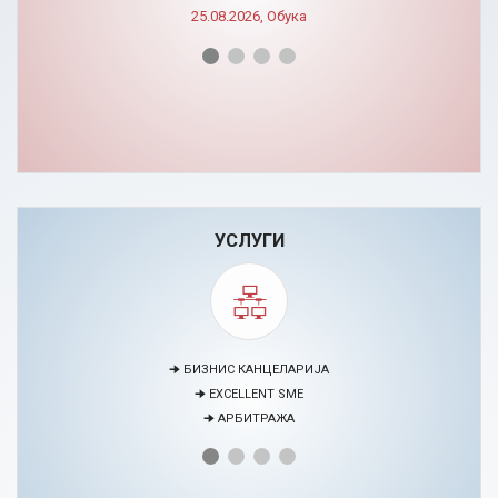
УСЛУГИ
🠊 МЕДИЈАЦИЈА
🠊 ПРОЕКТИ
🠊 ЦЕНТАР ЗА ЕДУКАЦИЈА И РАЗВОЈ НА ЧОВЕЧКИ РЕСУРСИ