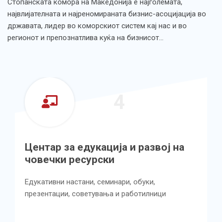
Стопанската комора на Македонија е најголемата,
највлијателната и најреномираната бизнис-асоцијација во
државата, лидер во коморскиот систем кај нас и во
регионот и препознатлива куќа на бизнисот…
4
Центар за едукација и развој на
човечки ресурски
Едукативни настани, семинари, обуки,
презентации, советувања и работилници