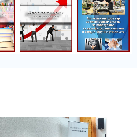
Директна
поддршка на
Порталот
компаниите
пракса