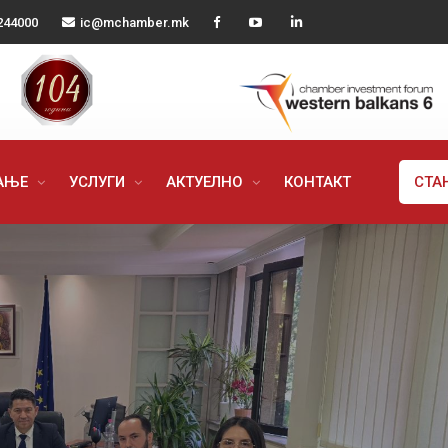
244000
ic@mchamber.mk
РАЊЕ
УСЛУГИ
АКТУЕЛНО
КОНТАКТ
СТА