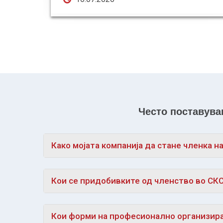
Често поставув
Како мојата компанија да стане членка н
Кои се придобивките од членство во СК
Кои форми на професионално организир