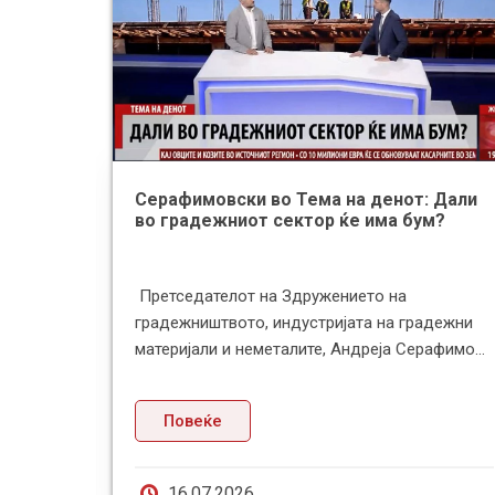
Серафимовски во Тема на денот: Дали
во градежниот сектор ќе има бум?
донија и
Претседателот на Здружението на
иски
градежништвото, индустријата на градежни
аа М...
материјали и неметалите, Андреја Серафимо...
Повеќе
16.07.2026