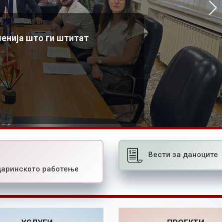
– нов проект на претседателот Азески
Најново од комората
Азески во Брунен, Швајцарија, во врска со организацијата на
06.07.2026
шенија што ги штитат
конференцијата за трговските марки и нетарифните бариери
Повеќе
21.07.2026
Повеќе
Вести за даноците
царинското работење