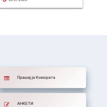
Прашај ја Комората
АНКЕТИ