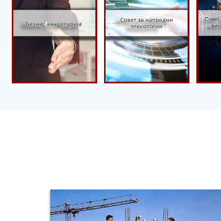
Со
Совет за
ун
Бизнис
напредни
на
канцеларија
технологии
об