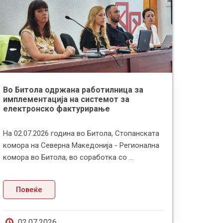
Во Битола одржана работилница за
Здруж
имплементација на системот за
поздр
електронско фактурирање
за тра
На 02.07.2026 година во Битола, Стопанската
Здруже
комора на Северна Македонија - Регионална
најава
комора во Битола, во соработка со ...
дека п
Повеќе
По
02.07.2026
19.