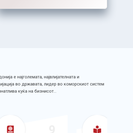
нија е најголемата, највлијателната и
ијација во државата, лидер во коморскиот систем
ознатлива куќа на бизнисот…
9
10