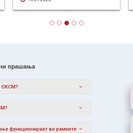
ани прашања
а СКСМ?
СМ?
ање функционираат во рамките