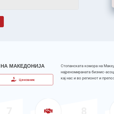
 НА МАКЕДОНИЈА
Стопанската комора на Македо
најреномираната бизнис-асоц
кај нас и во регионот и преп
Ценовник
8