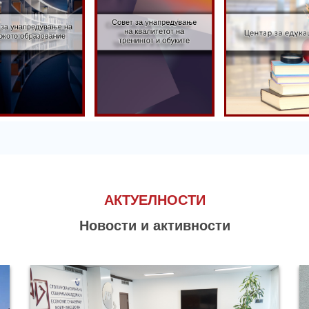
Совет за
вет за
унапредување
апредување
на квалитетот
 високото
на тренингот
Центар за
разование
и обуките
едукација
АКТУЕЛНОСТИ
Новости и активности