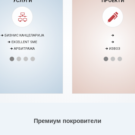
УСЛУГИ
ПРОЕКТИ
🠊 МЕДИЈАЦИЈА
🠊 ПАРТНЕРСТВО СО ЕУ БИЗН
🠊 ПРОЕКТИ
🠊 ЕНЕРГЕТСКИ ВЕШТИНИ
НТАР ЗА ЕДУКАЦИЈА И РАЗВОЈ НА
ЧОВЕЧКИ РЕСУРСИ
Премиум покровители