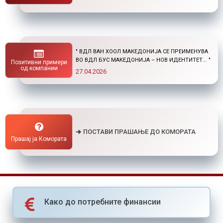
" НОВ ПОВИК ОД ОКТА: СТИПЕНДИИ ЗА
ПОСТДИПЛОМСКИ СТУДИИ ДОМА И ВО
Позитивни примери
СТРАНСТВО "
од компании
01.04.2026
🠊 ПОСТАВИ ПРАШАЊЕ ДО КОМОРАТА
Прашај ја Комората
Како до потребните финансии