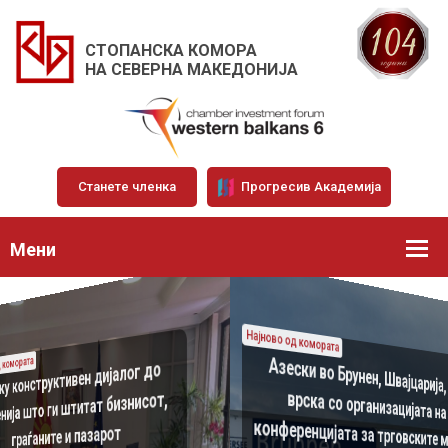
СТОПАНСКА КОМОРА
НА СЕВЕРНА МАКЕДОНИЈА
Станете членка
Прогресив Академија
Мени
Најново од комората
„Chamber talks“ – нов про
Азески во Брунен, Швајцарија, во
Преку конструктивен дијалог до
Најново од комората
претседателот Азеск
Добра инфраструктура за раст на
врска со организацијата на
решенија што ги штитат бизнисот,
меѓусебните бизнис релации
конференцијата за трговските марки
06.07.2026
граѓаните и пазарот
12.06.2026