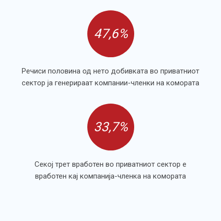
47,6%
Речиси половина од нето добивката во приватниот
сектор ја генерираат компании-членки на комората
33,7%
Секој трет вработен во приватниот сектор е
вработен кај компанија-членка на комората