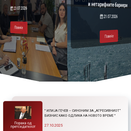
и нетарифните бариери
23.07.2026
Повеќе
Повеќе
21.07.2026
Повеќе
Повеќе
" ИЛИЈА ГЕЧЕВ – СИНОНИМ ЗА „АГРЕСИВНИОТ“
БИЗНИС КАКО ОДЛИКА НА НОВОТО ВРЕМЕ "
Порака од
27.10.2025
претседателот