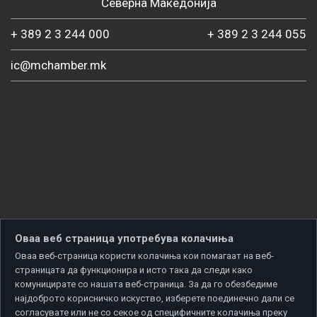
Северна Македонија
+ 389 2 3 244 000
+ 389 2 3 244 055
ic@mchamber.mk
Оваа веб страница употребува колачиња
Оваа веб-страница користи колачиња кои помагаат на веб-
страницата да функционира и исто така да следи како
комуницирате со нашата веб-страница. За да го обезбедиме
најдоброто корисничко искуство, изберете поединечно дали се
согласувате или не со секое од специфичните колачиња преку