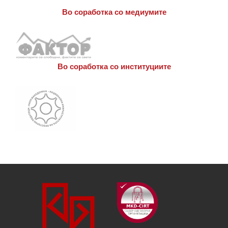
Во соработка со медиумите
Во соработка со институциите