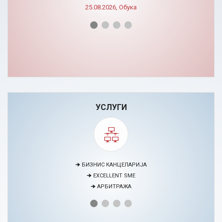
УСЛУГИ
🠊 МЕДИЈАЦИЈА
🠊 ПРОЕКТИ
🠊 ЦЕНТАР ЗА ЕДУКАЦИЈА И РАЗВОЈ НА ЧОВЕЧКИ РЕСУРСИ