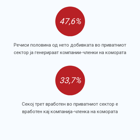
47,6%
Речиси половина од нето добивката во приватниот
сектор ја генерираат компании-членки на комората
33,7%
Секој трет вработен во приватниот сектор е
вработен кај компанија-членка на комората