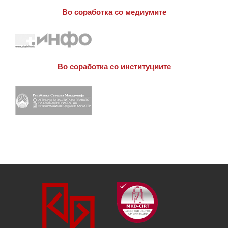
Во соработка со медиумите
Во соработка со институциите