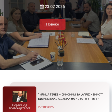
локалната самоуправа и приватниот
и нетарифните бариери
23.07.2026
сектор
Повеќе
21.07.2026
05.08.2026
Повеќе
Повеќе
Повеќе
" ИЛИЈА ГЕЧЕВ – СИНОНИМ ЗА „АГРЕСИВНИОТ“
БИЗНИС КАКО ОДЛИКА НА НОВОТО ВРЕМЕ "
Порака од
27.10.2025
претседателот