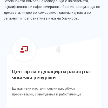
Стопанската комора на Македонија е најголемата,
највлијателната и најреномираната бизнис-асоцијација во
државата, лидер во коморскиот систем кај нас и во
регионот и препознатлива куќа на бизнисот…
4
Центар за едукација и развој на
човечки ресурски
Едукативни настани, семинари, обуки,
презентации, советувања и работилници