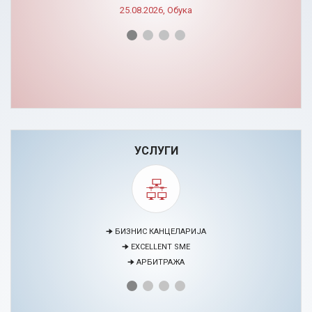
25.08.2026, Обука
УСЛУГИ
🠊 МЕДИЈАЦИЈА
🠊 ПРОЕКТИ
🠊 ЦЕНТАР ЗА ЕДУКАЦИЈА И РАЗВОЈ НА ЧОВЕЧКИ РЕСУРСИ