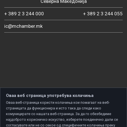
Северна Македонија
+ 389 2 3 244 000
+ 389 2 3 244 055
ic@mchamber.mk
Оваа веб страница употребува колачиња
Оваа веб-страница користи колачиња кои помагаат на веб-
страницата да функционира и исто така да следи како
комуницирате со нашата веб-страница. За да го обезбедиме
најдоброто корисничко искуство, изберете поединечно дали се
согласувате или не со секое од специфичните колачиња преку