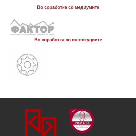
Во соработка со медиумите
Во соработка со институциите