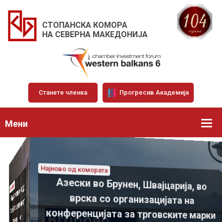
СТОПАНСКА КОМОРА
НА СЕВЕРНА МАКЕДОНИЈА
Станете членка
Прогресив Академија
Мени
Најново од комората
„Chamber talks“ – нов проек
Азески во Брунен, Швајцарија, во
Преку конструктивен дијалог до
Најново од комората
претседателот Азески
Добра инфраструктура за раст на
врска со организацијата на
решенија што ги штитат бизнисот,
меѓусебните бизнис релации
конференцијата за трговските марки
06.07.2026
граѓаните и пазарот
12.06.2026