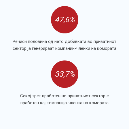
47,6%
Речиси половина од нето добивката во приватниот
сектор ја генерираат компании-членки на комората
33,7%
Секој трет вработен во приватниот сектор е
вработен кај компанија-членка на комората