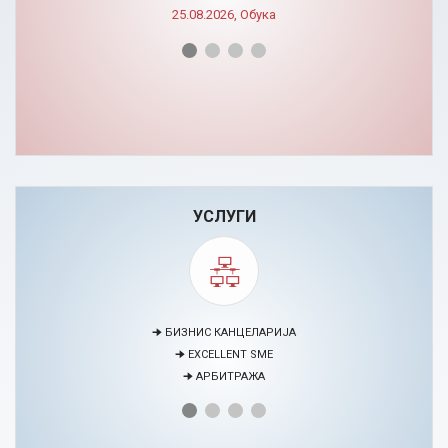
УСЛУГИ
🠊 МЕДИЈАЦИЈА
🠊 ПРОЕКТИ
🠊 ЦЕНТАР ЗА ЕДУКАЦИЈА И РАЗВОЈ НА ЧОВЕЧКИ РЕСУРСИ