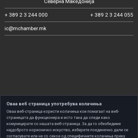
Северна Македонија
+ 389 2 3 244 000
+ 389 2 3 244 055
ic@mchamber.mk
Оваа веб страница употребува колачиња
Оваа веб-страница користи колачиња кои помагаат на веб-
страницата да функционира и исто така да следи како
комуницирате со нашата веб-страница. За да го обезбедиме
најдоброто корисничко искуство, изберете поединечно дали се
согласувате или не со секое од специфичните колачиња преку