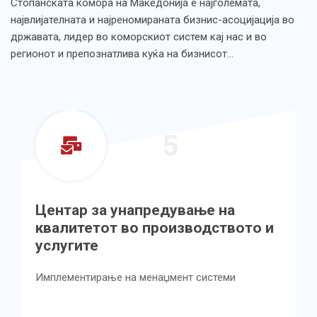
Стопанската комора на Македонија е најголемата,
највлијателната и најреномираната бизнис-асоцијација во
државата, лидер во коморскиот систем кај нас и во
регионот и препознатлива куќа на бизнисот…
5
Центар за унапредување на
квалитетот во производството и
услугите
Имплементирање на менаџмент системи