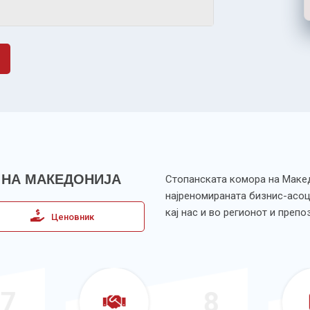
 НА МАКЕДОНИЈА
Стопанската комора на Македо
најреномираната бизнис-асоц
кај нас и во регионот и преп
Ценовник
8