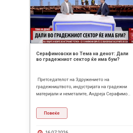
Серафимовски во Тема на денот: Дали
во градежниот сектор ќе има бум?
донија и
Претседателот на Здружението на
иски
градежништвото, индустријата на градежни
аа М...
материјали и неметалите, Андреја Серафимо...
Повеќе
16.07.2026