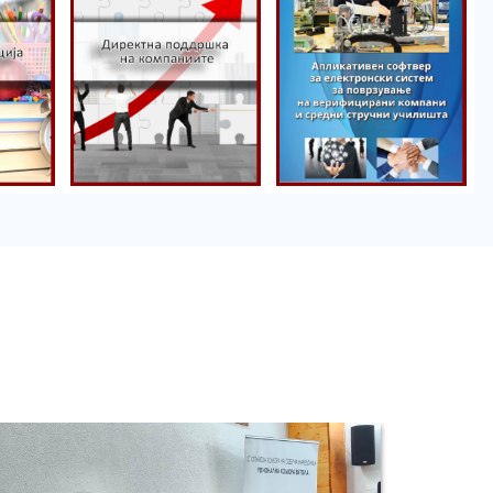
Директна
поддршка на
Порталот
компаниите
пракса