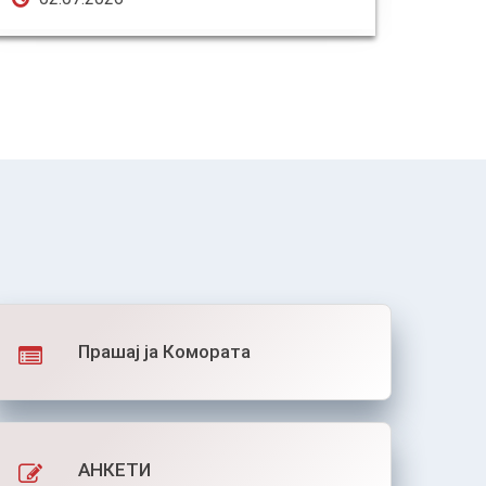
Прашај ја Комората
АНКЕТИ