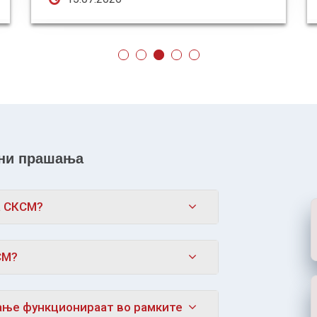
ани прашања
а СКСМ?
СМ?
ање функционираат во рамките