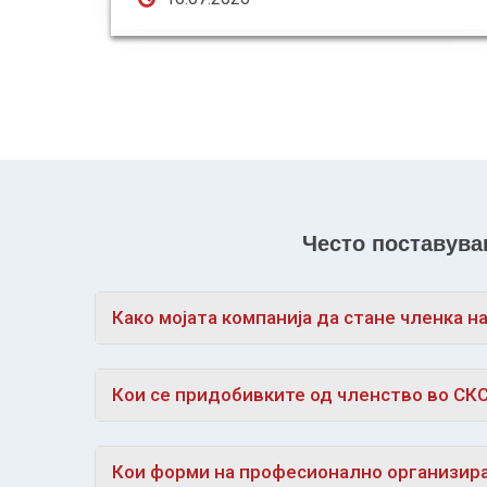
Често поставув
Како мојата компанија да стане членка н
Кои се придобивките од членство во СК
Кои форми на професионално организир