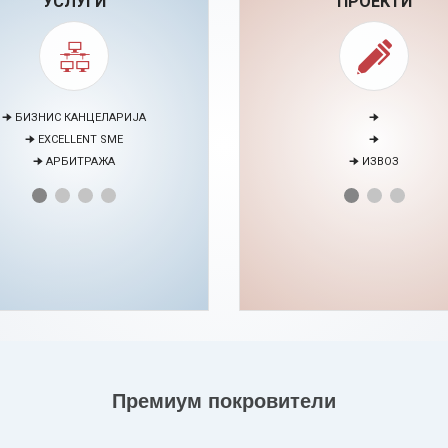
УСЛУГИ
ПРОЕКТИ
🠊 МЕДИЈАЦИЈА
🠊 ПАРТНЕРСТВО СО ЕУ БИЗН
🠊 ПРОЕКТИ
🠊 ЕНЕРГЕТСКИ ВЕШТИНИ
НТАР ЗА ЕДУКАЦИЈА И РАЗВОЈ НА
ЧОВЕЧКИ РЕСУРСИ
Премиум покровители