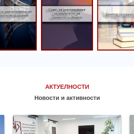
Совет за
вет за
унапредување
апредување
на квалитетот
 високото
на тренингот
Центар за
разование
и обуките
едукација
АКТУЕЛНОСТИ
Новости и активности