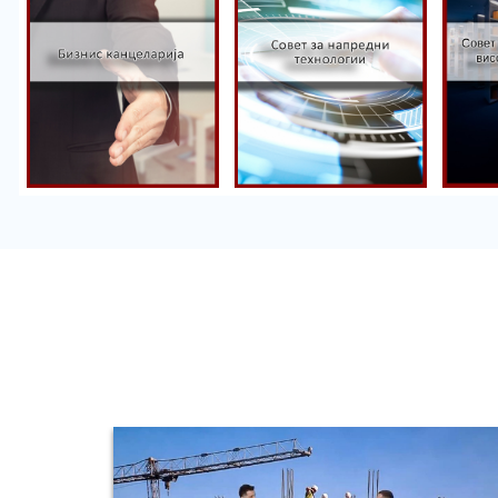
Со
Совет за
ун
Бизнис
напредни
на
канцеларија
технологии
об