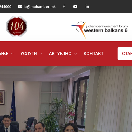
244000
ic@mchamber.mk
РАЊЕ
УСЛУГИ
АКТУЕЛНО
КОНТАКТ
СТА