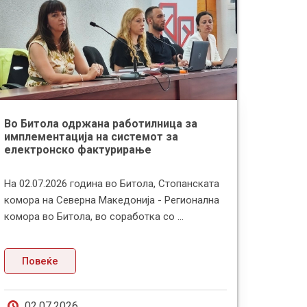
Во Битола одржана работилница за
Здруж
имплементација на системот за
поздр
електронско фактурирање
за тра
На 02.07.2026 година во Битола, Стопанската
Здруже
комора на Северна Македонија - Регионална
најава
комора во Битола, во соработка со ...
дека п
Повеќе
По
02.07.2026
19.