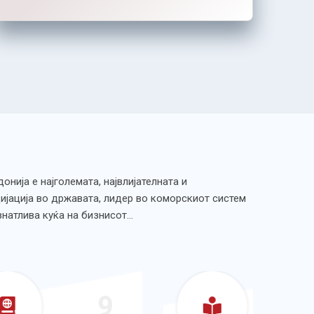
нија е најголемата, највлијателната и
ијација во државата, лидер во коморскиот систем
ознатлива куќа на бизнисот…
9
10