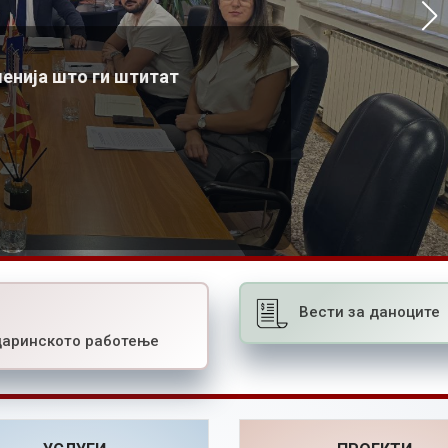
– нов проект на претседателот Азески
Најново од комората
Азески во Брунен, Швајцарија, во врска со организацијата на
06.07.2026
шенија што ги штитат
конференцијата за трговските марки и нетарифните бариери
Повеќе
21.07.2026
Повеќе
Вести за даноците
царинското работење