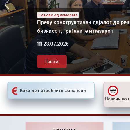
Најново од комората
„Chamber talks“ 
Најново од комората
Азески: За одржлив локален економски развој потребно е
Преку конструктивен дијалог до ре
активно партнерство меѓу државата, локалната самоуправа и приватниот сектор
бизнисот, граѓаните и пазарот
05.08.2026
23.07.2026
Повеќе
Повеќе
Како до потребните финансии
Новини во 