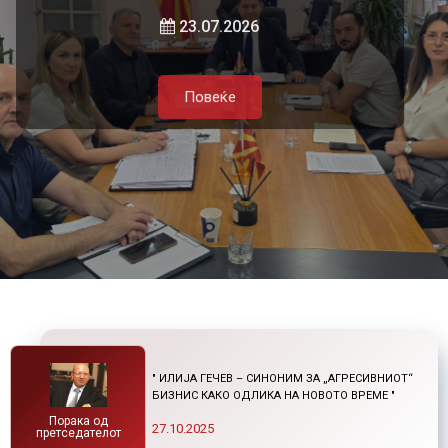
локалната самоуправа и приватниот
и нетарифните бариери
23.07.2026
сектор
Повеќе
21.07.2026
05.08.2026
Повеќе
Повеќе
Повеќе
" ИЛИЈА ГЕЧЕВ – СИНОНИМ ЗА „АГРЕСИВНИОТ“
БИЗНИС КАКО ОДЛИКА НА НОВОТО ВРЕМЕ "
Порака од
27.10.2025
претседателот