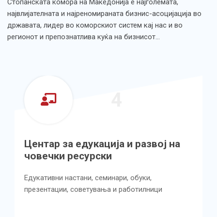
Стопанската комора на Македонија е најголемата,
највлијателната и најреномираната бизнис-асоцијација во
државата, лидер во коморскиот систем кај нас и во
регионот и препознатлива куќа на бизнисот…
4
Центар за едукација и развој на
човечки ресурски
Едукативни настани, семинари, обуки,
презентации, советувања и работилници