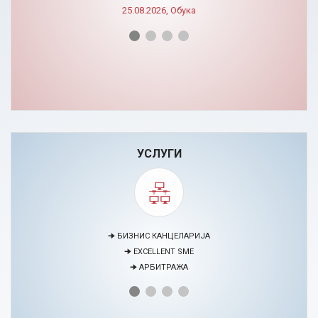
25.08.2026, Обука
УСЛУГИ
🠊 МЕДИЈАЦИЈА
🠊 ПРОЕКТИ
🠊 ЦЕНТАР ЗА ЕДУКАЦИЈА И РАЗВОЈ НА ЧОВЕЧКИ РЕСУРСИ