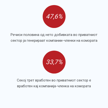
47,6%
Речиси половина од нето добивката во приватниот
сектор ја генерираат компании-членки на комората
33,7%
Секој трет вработен во приватниот сектор е
вработен кај компанија-членка на комората