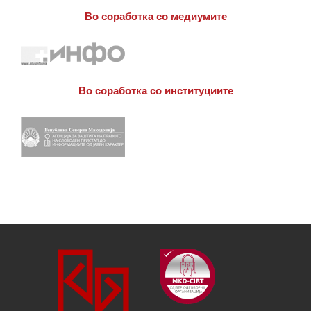
Во соработка со медиумите
Во соработка со институциите