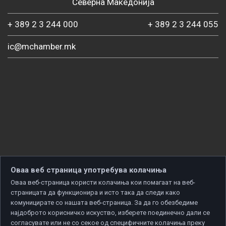
Северна Македонија
+ 389 2 3 244 000
+ 389 2 3 244 055
ic@mchamber.mk
Оваа веб страница употребува колачиња
Оваа веб-страница користи колачиња кои помагаат на веб-
страницата да функционира и исто така да следи како
комуницирате со нашата веб-страница. За да го обезбедиме
најдоброто корисничко искуство, изберете поединечно дали се
согласувате или не со секое од специфичните колачиња преку