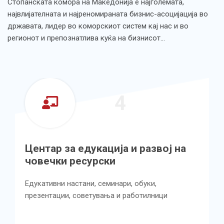
Стопанската комора на Македонија е најголемата,
највлијателната и најреномираната бизнис-асоцијација во
државата, лидер во коморскиот систем кај нас и во
регионот и препознатлива куќа на бизнисот…
4
Центар за едукација и развој на
човечки ресурски
Едукативни настани, семинари, обуки,
презентации, советувања и работилници