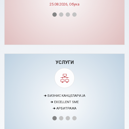
25.08.2026, Обука
УСЛУГИ
🠊 МЕДИЈАЦИЈА
🠊 ПРОЕКТИ
🠊 ЦЕНТАР ЗА ЕДУКАЦИЈА И РАЗВОЈ НА ЧОВЕЧКИ РЕСУРСИ