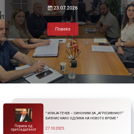
локалната самоуправа и приватниот
и нетарифните бариери
23.07.2026
сектор
Повеќе
21.07.2026
05.08.2026
Повеќе
Повеќе
Повеќе
" ИЛИЈА ГЕЧЕВ – СИНОНИМ ЗА „АГРЕСИВНИОТ“
БИЗНИС КАКО ОДЛИКА НА НОВОТО ВРЕМЕ "
Порака од
27.10.2025
претседателот