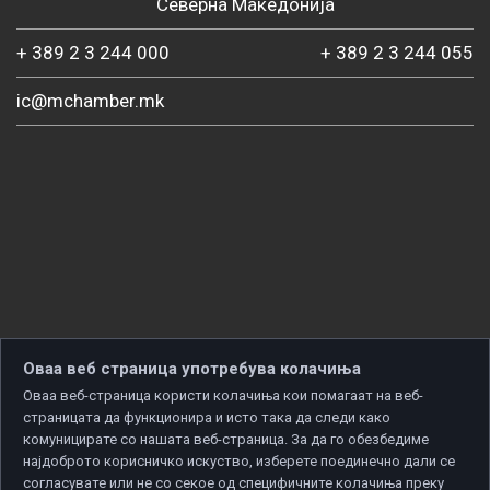
Северна Македонија
+ 389 2 3 244 000
+ 389 2 3 244 055
ic@mchamber.mk
Оваа веб страница употребува колачиња
Оваа веб-страница користи колачиња кои помагаат на веб-
страницата да функционира и исто така да следи како
комуницирате со нашата веб-страница. За да го обезбедиме
најдоброто корисничко искуство, изберете поединечно дали се
согласувате или не со секое од специфичните колачиња преку