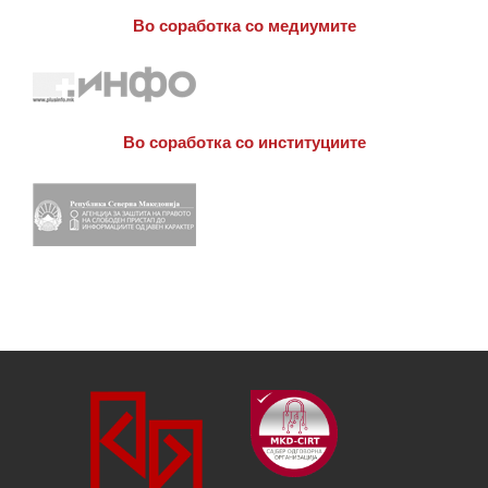
Во соработка со медиумите
Во соработка со институциите