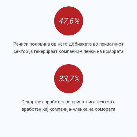
47,6%
Речиси половина од нето добивката во приватниот
сектор ја генерираат компании-членки на комората
33,7%
Секој трет вработен во приватниот сектор е
вработен кај компанија-членка на комората