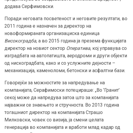
додава Серфимовски.
Поради неговата посветеност и неговите резултати, во
2011 година е назначен за директор на
новоформираната организациска единица
Високоградба
, а во 2015 година ја презема функцијата
директор на новиот сектор
Оператива
, кој управува со
изградбата на автопатишта, аеродроми и други објекти
од нискоградбата, како и со услужните дејности –
механизација, каменоломи, бетонски и асфалтни бази.
Говорејќи за можностите за напредување на
компанијата, Серафимоски потецираше: „Во ’Гранит’
секој може да напредува затоа што за компанијата
најважни се знаењето и стручноста. Во 2013 година
тогашниот директор на компанијата Страшо
Милковски, човек со визија, ја смени целата
генерација во компанијата и вработи млад кадар од