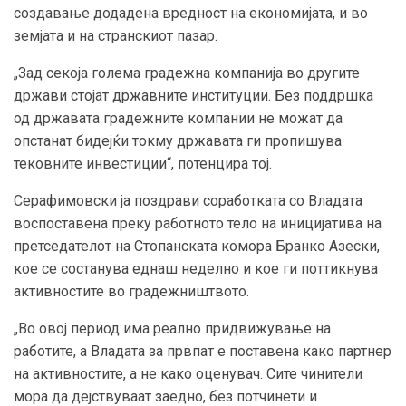
создавање додадена вредност на економијата, и во
земјата и на странскиот пазар.
„Зад секоја голема градежна компанија во другите
држави стојат државните институции. Без поддршка
од државата градежните компании не можат да
опстанат бидејќи токму државата ги пропишува
тековните инвестиции“, потенцира тој.
Серафимовски ја поздрави соработката со Владата
воспоставена преку работното тело на иницијатива на
претседателот на Стопанската комора Бранко Азески,
кое се состанува еднаш неделно и кое ги поттикнува
активностите во градежништвото.
„Во овој период има реално придвижување на
работите, а Владата за првпат е поставена како партнер
на активностите, а не како оценувач. Сите чинители
мора да дејствуваат заедно, без потчинети и