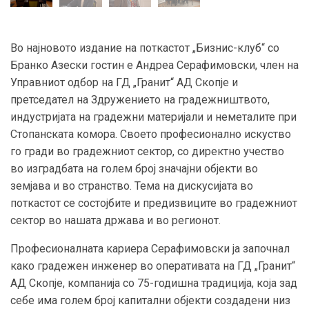
Во најновото издание на поткастот „Бизнис-клуб“ со
Бранко Азески гостин е Андреа Серафимовски, член на
Управниот одбор на ГД „Гранит“ АД Скопје и
претседател на Здружението на градежништвото,
индустријата на градежни материјали и неметалите при
Стопанската комора. Своето професионално искуство
го гради во градежниот сектор, со директно учество
во изградбата на голем број значајни објекти во
земјава и во странство. Тема на дискусијата во
поткастот се состојбите и предизвиците во градежниот
сектор во нашата држава и во регионот.
Професионалната кариера Серафимовски ја започнал
како градежен инженер во оперативата на ГД „Гранит“
АД Скопје, компанија со 75-годишна традиција, која зад
себе има голем број капитални објекти создадени низ