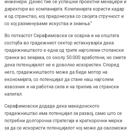
инженери. Денес тие се успешни проектни менаџери и
директори во компанијата. Компанијата користи кадар
и од странство, кој придонесува со својата стручност и
со кој разменуваме искуства и знаења.“
Во поткастот Серафимовски се осврна и на општата
состојба во градежниот сектор истакнувајќи дека
градежништвото е една од трите најголеми стопански
гранки во земјава, со околу 50.000 вработени, но смета
дека потенцијалот не е доволно искористен. Според
него, градежништвото може да биде мотор на
економијата, со потенцијал да стане наш најголем
извозник и на работна сила и на прилив на странски
капитал.
Серафимовски додаде дека македонското
градежништво има потенцијал за развој, само што се
потребни долгорочна стратегија и краткорочни мерки
за да се искористи потенцијалот кој може да овозможи