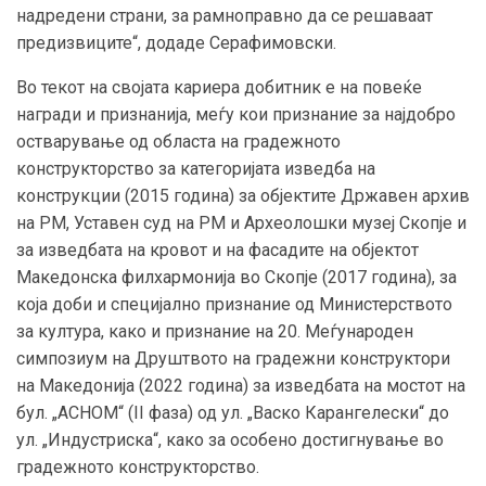
надредени страни, за рамноправно да се решаваат
предизвиците“, додаде Серафимовски.
Во текот на својата кариера добитник е на повеќе
награди и признанија, меѓу кои признание за најдобро
остварување од областа на градежното
конструкторство за категоријата изведба на
конструкции (2015 година) за објектите Државен архив
на РМ, Уставен суд на РМ и Археолошки музеј Скопје и
за изведбата на кровот и на фасадите на објектот
Македонска филхармонија во Скопје (2017 година), за
која доби и специјално признание од Министерството
за култура, како и признание на 20. Меѓународен
симпозиум на Друштвото на градежни конструктори
на Македонија (2022 година) за изведбата на мостот на
бул. „АСНОМ“ (II фаза) од ул. „Васко Карангелески“ до
ул. „Индустриска“, како за особено достигнување во
градежното конструкторство.