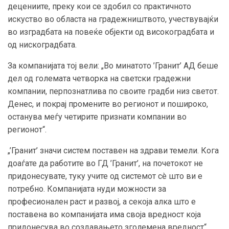
децениите, преку кои се здобил со практичното
искуство во областа на градежништвото, учествувајќи
во изградбата на повеќе објекти од високоградбата и
од нискоградбата.
За компанијата тој вели: „Во минатото ’Гранит’ АД беше
дел од големата четворка на светски градежни
компании, перпознатлива по своите градби низ светот.
Денес, и покрај промените во регионот и пошироко,
останува меѓу четирите признати компании во
регионот“.
„’Гранит’ значи систем поставен на здрави темели. Кога
доаѓате да работите во ГД ’Гранит’, на почетокот не
придонесувате, туку учите од системот сè што ви е
потребно. Компанијата нуди можности за
професионален раст и развој, а секоја алка што е
поставена во компанијата има своја вредност која
придонесува во создавањето зголемена вредност“,