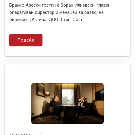
Бранко Азески гостин е Зоран Илиевски, главен
оперативен директор и менаџер за развој на
бизнисот „Актива; ДОО Штип. Со п...
Повеќе