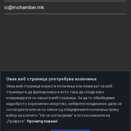
ic@mchamber.mk
Оваа веб страница употребува колачиња
Оваа веб-страница користи колачиња кои помагаат на веб-
страницата да функционира и исто така да следи како
комуницирате со нашата веб-страница. За да го обезбедиме
најдоброто корисничко искуство, изберете поединечно дали се
согласувате или не со секое од специфичните колачиња преку
избор на копчето "Не се согласувам" и потоа кликнете на
„Прифати“.
Прочитај повеќе'
.
Copyright © 2026 Developed by
Unet
. All rights reserved.