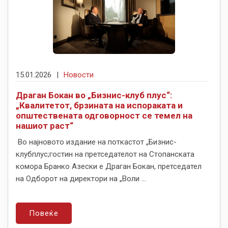
15.01.2026
|
Новости
Драган Бокан во „Бизнис-клуб плус“:
„Квалитетот, брзината на испораката и
општествената одговорност се темел на
нашиот раст“
Во најновото издание на поткастот „Бизнис-
клубплус;гостин на претседателот на Стопанската
комора Бранко Азески е Драган Бокан, претседател
на Одборот на директори на „Воли ...
Повеќе