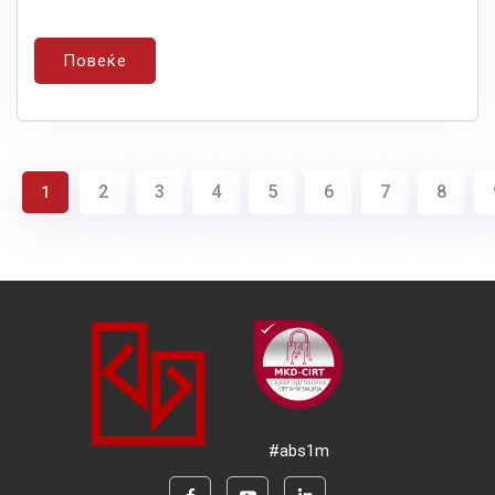
Повеќе
2
3
4
5
6
7
8
1
#abs1m