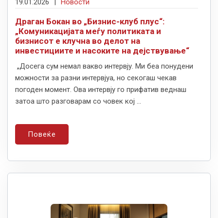
19.01.2026
|
Новости
Драган Бокан во „Бизнис-клуб плус“:
„Комуникацијата меѓу политиката и
бизнисот е клучна во делот на
инвестициите и насоките на дејствување“
„Досега сум немал вакво интервју. Ми беа понудени
можности за разни интервјуа, но секогаш чекав
погоден момент. Ова интервју го прифатив веднаш
затоа што разговарам со човек кој ...
Повеќе