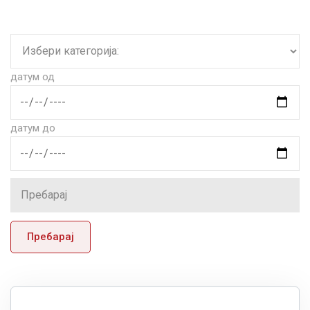
датум од
датум до
Пребарај