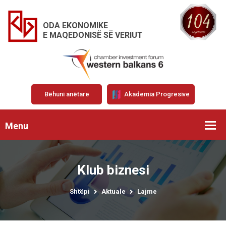
ODA EKONOMIKE
E MAQEDONISË SË VERIUT
Bëhuni anëtare
Akademia Progresive
Menu
Klub biznesi
Shtëpi
Aktuale
Lajme