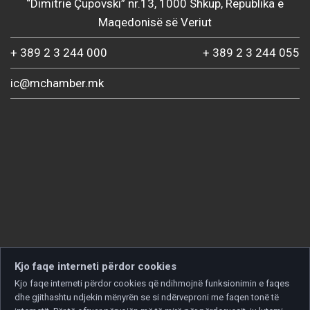
“Dimitrie Çupovski” nr.13, 1000 Shkup, Republika e
Maqedonisë së Veriut
+ 389 2 3 244 000
+ 389 2 3 244 055
ic@mchamber.mk
Kjo faqe interneti përdor cookies
Kjo faqe interneti përdor cookies që ndihmojnë funksionimin e faqes
dhe gjithashtu ndjekin mënyrën se si ndërveproni me faqen tonë të