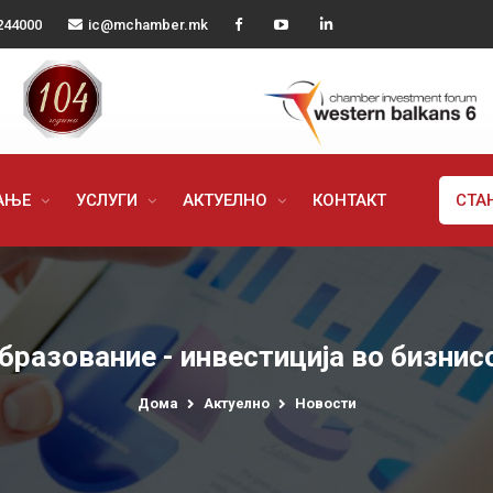
244000
ic@mchamber.mk
РАЊЕ
УСЛУГИ
АКТУЕЛНО
КОНТАКТ
СТА
бразование - инвестиција во бизнис
Дома
Актуелно
Новости