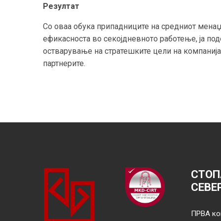
Резултат
Со оваа обука припадниците на средниот менаџме
ефикасноста во секојдневното работење, ја под
остварување на стратешките цели на компанијат
партнерите.
СТОП
СЕВЕ
ПРВА ко