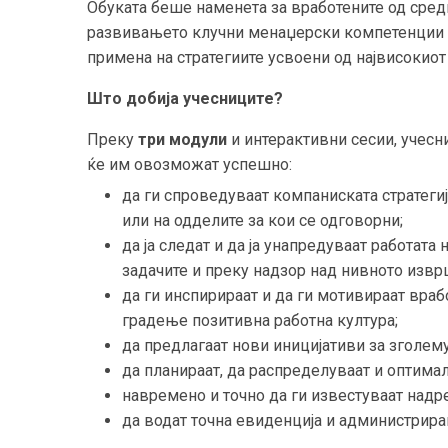
Обуката беше наменета за вработените од сред
развивањето клучни менаџерски компетенции 
примена на стратегиите усвоени од највисокио
Што добија учесниците?
Преку
три модул
и
и интерактивни сесии, учесни
ќе им овозможат успешно:
да ги спроведуваат компаниcката стратеги
или на одделите за кои се одговорни;
да ја следат и да ја унапредуваат работат
задачите и преку надзор над нивното изв
да ги инспирираат и да ги мотивираат враб
градење позитивна работна култура;
да предлагаат нови иницијативи за зголем
да планираат, да распределуваат и оптимал
навремено и точно да ги известуваат над
да водат точна евиденција и администрира