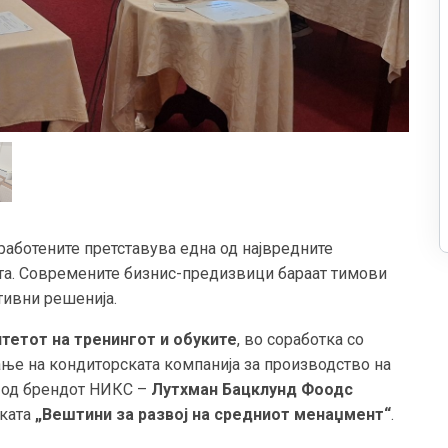
аботените претставува една од највредните
та. Современите бизнис-предизвици бараат тимови
тивни решенија.
тетот на тренингот и обуките
, во соработка со
рање на кондиторската компанија за производство на
 од брендот НИКС –
Лутхман Бацклунд Фоодс
уката
„Вештини за развој на средниот менаџмент“
.