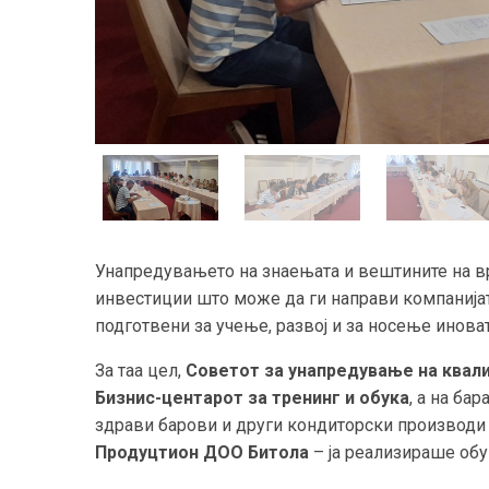
Унапредувањето на знаењата и вештините на вр
инвестиции што може да ги направи компанија
подготвени за учење, развој и за носење инова
За таа цел,
Советот за унапредување на квали
Бизнис
-
центарот за тренинг и обука
, а на ба
здрави барови и други кондиторски производи
Продуцтион ДОО
Битола
– ја реализираше об