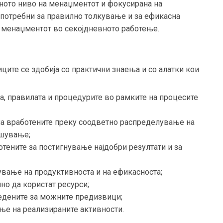
ното ниво на менаџментот и фокусирана на
потребни за правилно толкување и за ефикасна
т менаџментот во секојдневното работење.
ците се здобија со практични знаења и со алатки кои
ја, правилата и процедурите во рамките на процесите
а на вработените преку соодветно распределување на
ршување;
отените за постигнување најдобри резултати и за
ување на продуктивноста и на ефикасноста;
но да користат ресурси;
редените за можните предизвици;
ње на реализираните активности.