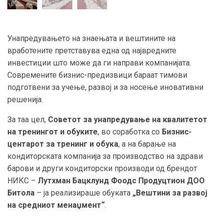
Унапредувањето на знаењата и вештините на
вработените претставува една од највредните
инвестиции што може да ги направи компанијата.
Современите бизнис-предизвици бараат тимови
подготвени за учење, развој и за носење иновативни
решенија.
За таа цел,
Советот за унапредување на квалитетот
на тренингот и обуките
, во соработка со
Бизнис
-
центарот за тренинг и обука
, а на барање на
кондиторската компанија за производство на здрави
барови и други кондиторски производи од брендот
НИКС –
Лутхман Бацклунд Фоодс
Продуцтион ДОО
Битола
– ја реализираше обуката
„Вештини за развој
на средниот менаџмент“
.