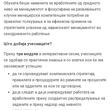
Обуката беше наменета за вработените од средното
ниво на менаџментот и фокусирана на развивањето
клучни менаџерски компетенции потребни за
правилно толкување и за ефикасна примена на
стратегиите усвоени од највисокиот менаџментот во
секојдневното работење.
Што добија учесниците?
Преку
три модул
и
и интерактивни сесии, учесниците
се здобија со практични знаења и со алатки кои ќе им
овозможат успешно:
да ги спроведуваат компаниcката стратегија,
правилата и процедурите во рамките на процесите
или на одделите за кои се одговорни;
да ја следат и да ја унапредуваат работата на
вработените преку соодветно распределување на
задачите и преку надзор над нивното