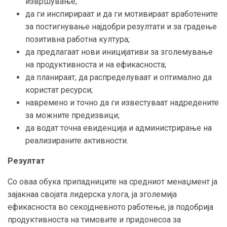
извршување;
да ги инспирираат и да ги мотивираат вработените
за постигнување најдобри резултати и за градење
позитивна работна култура;
да предлагаат нови иницијативи за зголемување
на продуктивноста и на ефикасноста;
да планираат, да распределуваат и оптимално да
користат ресурси;
навремено и точно да ги известуваат надредените
за можните предизвици;
да водат точна евиденција и администрирање на
реализираните активности.
Резултат
Со оваа обука припадниците на средниот менаџмент ја
зајакнаа својата лидерска улога, ја зголемија
ефикасноста во секојдневното работење, ја подобрија
продуктивноста на тимовите и придонесоа за