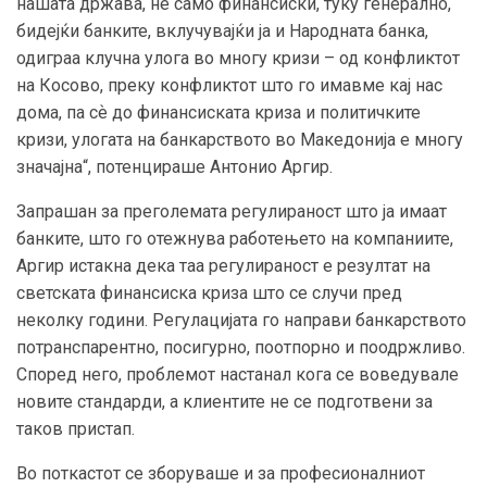
нашата држава, не само финансиски, туку генерално,
бидејќи банките, вклучувајќи ја и Народната банка,
одиграа клучна улога во многу кризи – од конфликтот
на Косово, преку конфликтот што го имавме кај нас
дома, па сѐ до финансиската криза и политичките
кризи, улогата на банкарството во Македонија е многу
значајна“, потенцираше Антонио Аргир.
Запрашан за преголемата регулираност што ја имаат
банките, што го отежнува работењето на компаниите,
Аргир истакна дека таа регулираност е резултат на
светската финансиска криза што се случи пред
неколку години. Регулацијата го направи банкарството
потранспарентно, посигурно, поотпорно и поодржливо.
Според него, проблемот настанал кога се воведувале
новите стандарди, а клиентите не се подготвени за
таков пристап.
Во поткастот се зборуваше и за професионалниот