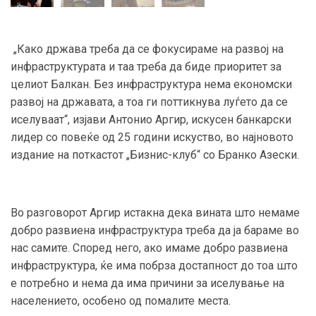
„Како држава треба да се фокусираме на развој на
инфраструктурата и таа треба да биде приоритет за
целиот Балкан. Без инфраструктура нема економски
развој на државата, а тоа ги поттикнува луѓето да се
иселуваат“, изјави Антонио Аргир, искусен банкарски
лидер со повеќе од 25 години искуство, во најновото
издание на поткастот „Бизнис-клуб“ со Бранко Азески.
Во разговорот Аргир истакна дека вината што немаме
добро развиена инфраструктура треба да ја бараме во
нас самите. Според него, ако имаме добро развиена
инфраструктура, ќе има побрза достапност до тоа што
е потребно и нема да има причини за иселување на
населението, особено од помалите места.