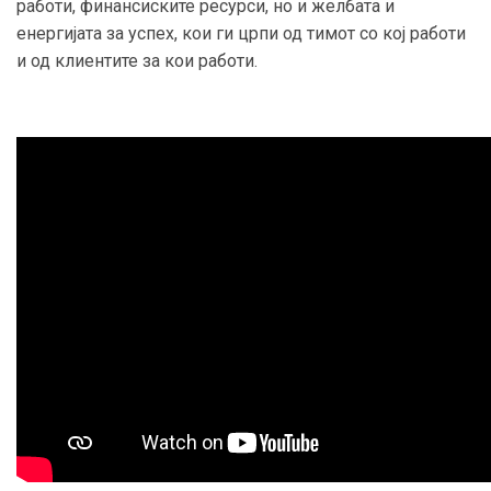
работи, финансиските ресурси, но и желбата и
енергијата за успех, кои ги црпи од тимот со кој работи
и од клиентите за кои работи.