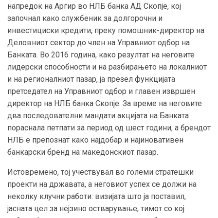
напредок на Аргир во НЛБ банка АД Скопје, кој
започнал како службеник за долгорочни и
инвестициски кредити, преку помошник-директор на
Деловниот сектор до член на Управниот одбор на
Банката. Во 2016 година, како резултат на неговите
лидерски способности и на разбирањето на локалниот
и на регионалниот пазар, ја презел функцијата
претседател на Управниот одбор и главен извршен
директор на НЛБ банка Скопје. За време на неговите
два последователни мандати акцијата на Банката
пораснала петпати за период од шест години, а брендот
НЛБ е препознат како најдобар и најиновативен
банкарски бренд на македонскиот пазар.
Истовремено, тој учествувал во големи стратешки
проекти на државата, а неговиот успех се должи на
неколку клучни работи: визијата што ја поставил,
јасната цел за нејзино остварување, тимот со кој