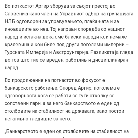
Во поткастот Аргир зборува за својот престој во
Словенија како член на Управниот одбор на групацијата
НЛБ одговорен за управувањето, плаќањата и за
иновациите во неа. Тој направи споредба со нашиот
народ и истакна дека сме блиски народи кои немале
кралевина и кои биле под други поголеми империи –
Турската Империја и Австроунгарија. Разликата ја гледа
во тоа што тие се вреден, работлив и дисциплиниран
народ.
Во продолжение на поткастот во фокусот е
банкарското работење. Според Аргир, поголема е
одговорноста кога се работи со туѓи отколку со
сопствени пари, а за него банкарството е еден од
столбовите на стабилност на државата, иако постои
негативно гледиште за него.
„Банкарството е еден од столбовите на стабилност на