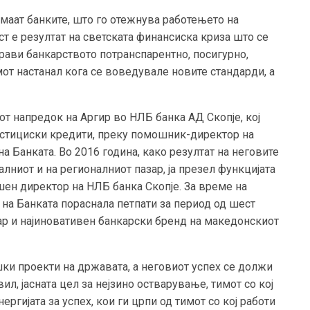
имаат банките, што го отежнува работењето на
ст е резултат на светската финансиска криза што се
прави банкарството потранспарентно, посигурно,
от настанал кога се воведувале новите стандарди, а
т напредок на Аргир во НЛБ банка АД Скопје, кој
естициски кредити, преку помошник-директор на
а Банката. Во 2016 година, како резултат на неговите
лниот и на регионалниот пазар, ја презел функцијата
шен директор на НЛБ банка Скопје. За време на
на Банката пораснала петпати за период од шест
бар и најиновативен банкарски бренд на македонскиот
шки проекти на државата, а неговиот успех се должи
вил, јасната цел за нејзино остварување, тимот со кој
ергијата за успех, кои ги црпи од тимот со кој работи