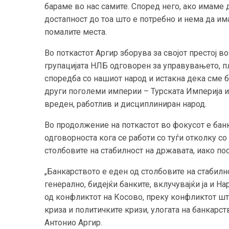
бараме во нас самите. Според него, ако имаме 
достапност до тоа што е потребно и нема да им
помалите места.
Во поткастот Аргир зборува за својот престој в
групацијата НЛБ одговорен за управувањето, пл
споредба со нашиот народ и истакна дека сме 
други поголеми империи – Турската Империја и А
вреден, работлив и дисциплиниран народ.
Во продолжение на поткастот во фокусот е бан
одговорноста кога се работи со туѓи отколку со
столбовите на стабилност на државата, иако по
„Банкарството е еден од столбовите на стабилн
генерално, бидејќи банките, вклучувајќи ја и Н
од конфликтот на Косово, преку конфликтот што
криза и политичките кризи, улогата на банкарс
Антонио Аргир.