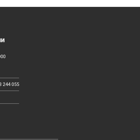
ии
000
3 244 055