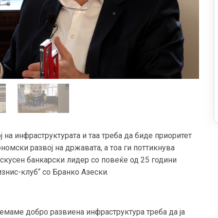
 на инфраструктурата и таа треба да биде приоритет
номски развој на државата, а тоа ги поттикнува
 искусен банкарски лидер со повеќе од 25 години
изнис-клуб“ со Бранко Азески.
немаме добро развиена инфраструктура треба да ја