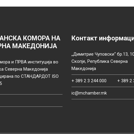
АНСКА КОМОРА НА
Контакт информац
РНА МАКЕДОНИЈА
„Димитрие Чуповски“ бр.13, 1
Скопје, Република Северна
мора и ПРВА институција во
Македонија
ка Северна Македонија
цирана по СТАНДАРДОТ ISO
+ 389 2 3 244 000
+ 389 2 
5
ic@mchamber.mk