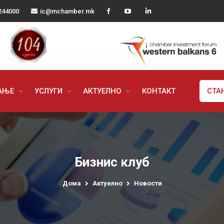
244000
ic@mchamber.mk
РАЊЕ
УСЛУГИ
АКТУЕЛНО
КОНТАКТ
СТА
Бизнис клуб
Дома
Актуелно
Новости