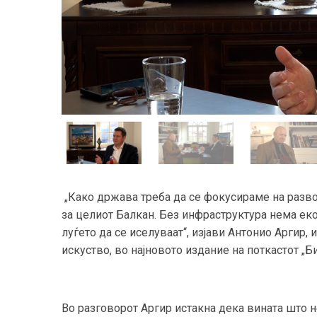
„Како држава треба да се фокусираме на развој
за целиот Балкан. Без инфраструктура нема еко
луѓето да се иселуваат“, изјави Антонио Аргир,
искуство, во најновото издание на поткастот „Б
Во разговорот Аргир истакна дека вината што 