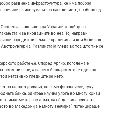
добро развиена инфраструктура, ќе има побрза
а причини за иселување на населението, особено од
о Словенија како член на Управниот одбор на
аќањата и за иновациите во неа. Тој направи
блиски народи кои немале кралевина и кои биле под
встроунгарија. Разликата ја гледа во тоа што тие се
карското работење. Според Аргир, поголема е
 сопствени пари, а за него банкарството е еден од
стои негативно гледиште за него.
ост на нашата држава, не само финансиски, туку
ародната банка, одиграа клучна улога во многу кризи –
 го имавме кај нас дома, па сѐ до финансиската
твото во Македонија е многу значајна“, потенцираше