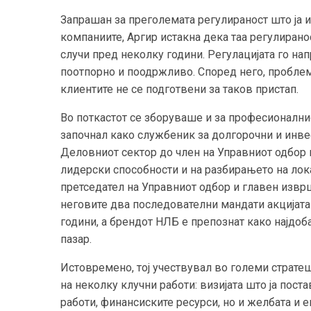
Запрашан за преголемата регулираност што ја 
компаниите, Аргир истакна дека таа регулирано
случи пред неколку години. Регулацијата го на
поотпорно и поодржливо. Според него, проблем
клиентите не се подготвени за таков пристап.
Во поткастот се зборуваше и за професионалнио
започнал како службеник за долгорочни и инв
Деловниот сектор до член на Управниот одбор н
лидерски способности и на разбирањето на лока
претседател на Управниот одбор и главен извр
неговите два последователни мандати акцијата 
години, а брендот НЛБ е препознат како најдо
пазар.
Истовремено, тој учествувал во големи страте
на неколку клучни работи: визијата што ја поста
работи, финансиските ресурси, но и желбата и ен