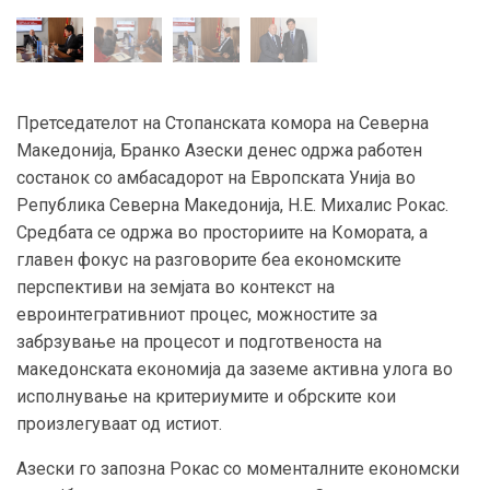
Претседателот на Стопанската комора на Северна
Македонија, Бранко Азески денес одржа работен
состанок со амбасадорот на Европската Унија во
Република Северна Македонија, Н.Е. Михалис Рокас.
Средбата се одржа во просториите на Комората, а
главен фокус на разговорите беа економските
перспективи на земјата во контекст на
евроинтегративниот процес, можностите за
забрзување на процесот и подготвеноста на
македонската економија да заземе активна улога во
исполнување на критериумите и обрските кои
произлегуваат од истиот.
Азески го запозна Рокас со моменталните економски