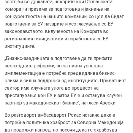
состојби во државата, чекорите кои Стопанската
комора ги презема за подготовка и јакнење на
конкурентноста на нашите компании, со цел да бидат
подготвени за ЕУ пазарите и усогласување со ЕУ
законодавството, вклученоста на Комората во
регионалните иницијативи и соработката со ЕУ
институциите.
„Бизнис-заедницата е подготвена да ги прифати
неопходните реформи, но за нивна успешна
имплементација е потребна предвидлива бизнис-
клима и силна поддршка од институциите. Приватниот
сектор има клучната улога во процесот на
пристапување кон ЕУ и затоа ЕУ е и останува клучен
партнер за македонскиот бизнис“, нагласи Азески.
Во разговорот амбасадорот Рокас истакна дека е
потребна политичка храброст за Северна Македонија
да продолжи напред, но посочи дека го охрабрува