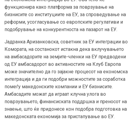
функционира како платформа за поврзување на
бизнисите со институциите на ЕУ, за спроведување на
реформи, усогласување со европските регулативи и
подобрување на конкурентноста на пазарот на ЕУ.
Јадранка Аризанковска, советник за ЕУ интеграции во
Комората, на состанокот истакна дека вклучувањето
на амбасадорите на земјите-членки на ЕУ предводени
од ЕУ амбасадорот во активностите на Клуб Европа
може значително да го зајакне процесот на економска
интеграција и да ги подобри можностите за соработка
помеѓу македонските компании и ЕУ бизнисите.
Амбасадите можат да играат клучна улога во
поврзувањето, финансиската поддршка и преносот на
знаење, што ќе придонесе кон подобра подготовка на
македонската економија за пристапување во ЕУ.