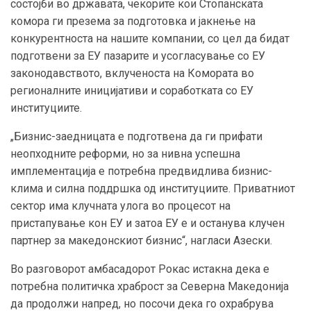
состојби во државата, чекорите кои Стопанската
комора ги презема за подготовка и јакнење на
конкурентноста на нашите компании, со цел да бидат
подготвени за ЕУ пазарите и усогласување со ЕУ
законодавството, вклученоста на Комората во
регионалните иницијативи и соработката со ЕУ
институциите.
„Бизнис-заедницата е подготвена да ги прифати
неопходните реформи, но за нивна успешна
имплементација е потребна предвидлива бизнис-
клима и силна поддршка од институциите. Приватниот
сектор има клучната улога во процесот на
пристапување кон ЕУ и затоа ЕУ е и останува клучен
партнер за македонскиот бизнис“, нагласи Азески.
Во разговорот амбасадорот Рокас истакна дека е
потребна политичка храброст за Северна Македонија
да продолжи напред, но посочи дека го охрабрува