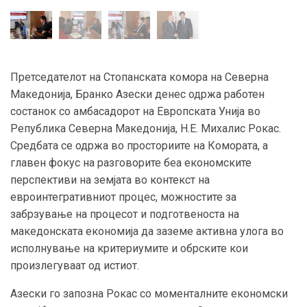
Претседателот на Стопанската комора на Северна
Македонија, Бранко Азески денес одржа работен
состанок со амбасадорот на Европската Унија во
Република Северна Македонија, Н.Е. Михалис Рокас.
Средбата се одржа во просториите на Комората, а
главен фокус на разговорите беа економските
перспективи на земјата во контекст на
евроинтегративниот процес, можностите за
забрзување на процесот и подготвеноста на
македонската економија да заземе активна улога во
исполнување на критериумите и обрските кои
произлегуваат од истиот.
Азески го запозна Рокас со моменталните економски