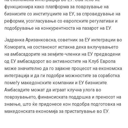
функционира како платформа за поврзување на
бизнисите со институциите на ЕУ, за спроведување на
реформи, усогласување со европските регулативи и
подобрување на конкурентноста на пазарот на ЕУ.
Јадранка Аризанковска, советник за ЕУ интеграции во
Комората, на состанокот истакна дека вклучувањето
на амбасадорите на земјите-членки на ЕУ предводени
од ЕУ амбасадорот во активностите на Клуб Европа
може значително да го зајакне процесот на економска
интеграција и да ги подобри можностите за соработка
помеѓу македонските компании и ЕУ бизнисите.
Амбасадите можат да играат клучна улога во
поврзувањето, финансиската поддршка и преносот на
знаење, што ќе придонесе кон подобра подготовка на
македонската економија за пристапување во ЕУ.