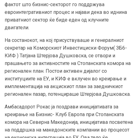
фактот што бизнис-секторот го поддржува
евроинтегративниот процес и најави дека во иднина
приватниот сектор ќе биде еден од клучните
двигатели.
На состанокот, на кој присуствуваше и генералниот
секретар на Коморскиот Инвестициски Форум( ЗБ6-
КИФ ) Татјана Штерјова Душковска, се отвори и
прашањето за активностите на Стопанската комора на
регионален план. Постои активен дијалог со
институциите на ЕУ, и КИФ е вклучен во креирање и
имплементација на акцискиот план за заедничкиот
регионален пазар, потенцираше Штерјова Душковска.
Амбасадорот Рокас ја поздрави иницијативата за
креирање на Бизнис- Клуб Европа при Стопанската
комора на Северна Македонија, иницијатива посветена
на поддршка на македонските компании во процесот
на економска интеграција во ЕУ. Ова тело ќе