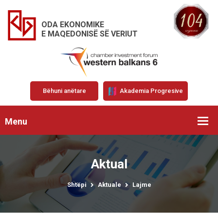
ODA EKONOMIKE
E MAQEDONISË SË VERIUT
Bëhuni anëtare
Akademia Progresive
Menu
Aktual
Shtëpi
Aktuale
Lajme