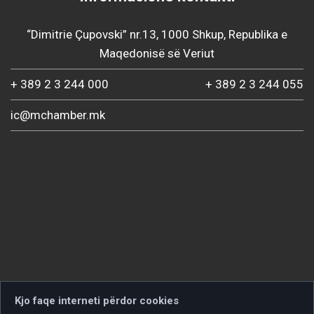
“Dimitrie Çupovski” nr.13, 1000 Shkup, Republika e
Maqedonisë së Veriut
+ 389 2 3 244 000
+ 389 2 3 244 055
ic@mchamber.mk
Kjo faqe interneti përdor cookies