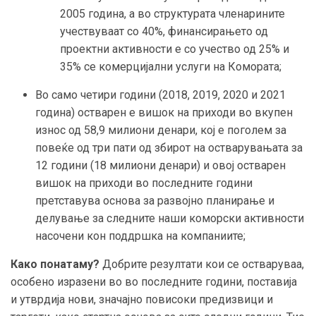
2005 година, а во структурата членарините
учествуваат со 40%, финансирањето од
проектни активности е со учество од 25% и
35% се комерцијални услуги на Комората;
Во само четири години (2018, 2019, 2020 и 2021
година) остварен е вишок на приходи во вкупен
износ од 58,9 милиони денари, кој е поголем за
повеќе од три пати од збирот на остварувањата за
12 години (18 милиони денари) и овој остварен
вишок на приходи во последните години
претставува основа за развојно планирање и
делување за следните наши коморски активности
насочени кон поддршка на компаниите;
Како понатаму?
Добрите резултати кои се остваруваа,
особено изразени во во последните години, поставија
и утврдија нови, значајно повисоки предизвици и