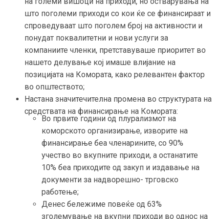
на големи вишоци на приходи, но остварувања на
што поголеми приходи со кои ќе се финансираат и
спроведуваат што поголем број на активности и
понудат поквалитетни и нови услуги за
компаниите членки, претставуваше приоритет во
нашето делување кој имаше влијание на
позицијата на Комората, како релевантен фактор
во општеството;
Настана значитечителна промена во структурата на
средствата на финансирање на Комората:
Во првите години од плурализмот на
коморското организирање, изворите на
финансирање беа членарините, со 90%
учество во вкупните приходи, а останатите
10% беа приходите од закуп и издавање на
документи за надворешно- трговско
работење;
Денес бележиме повеќе од 63%
зголемување на вкупни приходи во однос на