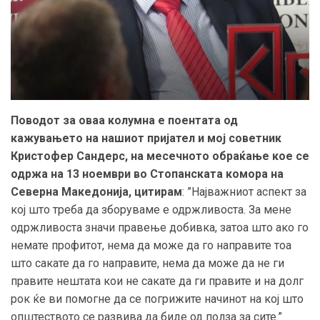
Поводот за оваа колумна е поентата од
кажувањето на нашиот пријател и мој советник
Кристофер Сандерс, на месечното обраќање кое се
одржа на 13 ноември во Стопанската комора на
Северна Македонија, цитирам
: ”Најважниот аспект за
кој што треба да зборуваме е одржливоста. За мене
одржливоста значи правење добивка, затоа што ако го
немате профитот, нема да може да го направите тоа
што сакате да го направите, нема да може да не ги
правите нештата кои не сакате да ги правите и на долг
рок ќе ви помогне да се погрижите начинот на кој што
општеството се развива да биде од полза за сите.”