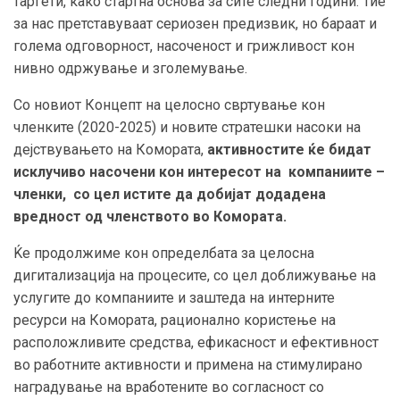
таргети, како стартна основа за сите следни години. Тие
за нас претставуваат сериозен предизвик, но бараат и
голема одговорност, насоченост и грижливост кон
нивно одржување и зголемување.
Со новиот Концепт на целосно свртување кон
членките (2020-2025) и новите стратешки насоки на
дејствувањето на Комората,
активностите ќе бидат
исклучиво насочени кон интересот на компаниите –
членки, со цел истите да добијат додадена
вредност од членството во Комората.
Ќе продолжиме кон определбата за целосна
дигитализација на процесите, со цел доближување на
услугите до компаниите и заштеда на интерните
ресурси на Комората, рационално користење на
расположливите средства, ефикасност и ефективност
во работните активности и примена на стимулирано
наградување на вработените во согласност со