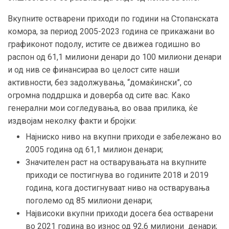
Вкупните остварени приходи по години на Стопанската
комора, за период 2005-2023 година се прикажани во
графиконот подолу, истите се движеа годишно во
распон од 61,1 милиони денари до 100 милиони денари
и од нив се финансираа во целост сите наши
активности, без задолжувања, “домаќински”, со
огромна поддршка и доверба од сите вас. Како
генерални мои согледувања, во оваа прилика, ќе
издвојам неколку факти и бројки:
Најниско ниво на вкупни приходи е забележано во
2005 година од 61,1 милион денари;
Значителен раст на остварувањата на вкупните
приходи се постигнува во годините 2018 и 2019
година, кога достигнуваат ниво на остварувања
поголемо од 85 милиони денари;
Највисоки вкупни приходи досега беа остварени
во 2021 година во износ од 92,6 милиони денари;