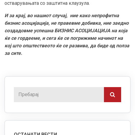
остварувањата со заштитна клаузула.
И за крај, во нашиот случај, ние како непрофитна
бизнис асоцијација, не правевме добивка, ние заедно
создадовме успешна БИЗНИС АСОЦИЈАЦИЈА на која
ќе се гордееме, и сега ќе се погрижиме начинот на
кој што општествеото ќе се развива, да биде од полза
за сите.
ОСТАНАТИ ВЕСТИ