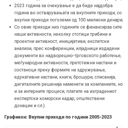
2023 година за очекување е да биде најдобра
година во остварувањата на вкупните приходи, со
вкупни приходи поголеми од 100 милиони денари;
Со овие приходи низ годините се финансираа сите
наши активности, неколку стотици трибини и
проектни активност, иницијативи, експетски
анализи, прес конференции, илјадници издадени
документи во надворешно-трговското работење,
меѓународни активности, претстижни настани и
состаноци преку формите на здружување,
едукативни настани, книги, брошури, списанија,
дигиталните решенија наменети за компаниите, но
и за интерните процеси, платите на изградениот
експертски коморски кадар, општествени
донации и сл.).
Графикон: Вкупни приходи по години 2005-2023