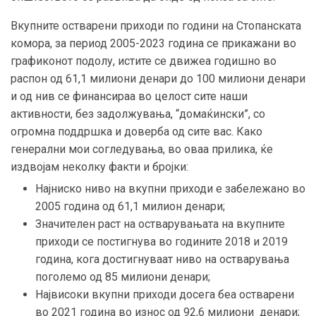
Вкупните остварени приходи по години на Стопанската
комора, за период 2005-2023 година се прикажани во
графиконот подолу, истите се движеа годишно во
распон од 61,1 милиони денари до 100 милиони денари
и од нив се финансираа во целост сите наши
активности, без задолжувања, “домаќински”, со
огромна поддршка и доверба од сите вас. Како
генерални мои согледувања, во оваа прилика, ќе
издвојам неколку факти и бројки:
Најниско ниво на вкупни приходи е забележано во
2005 година од 61,1 милион денари;
Значителен раст на остварувањата на вкупните
приходи се постигнува во годините 2018 и 2019
година, кога достигнуваат ниво на остварувања
поголемо од 85 милиони денари;
Највисоки вкупни приходи досега беа остварени
во 2021 година во износ од 92,6 милиони денари;