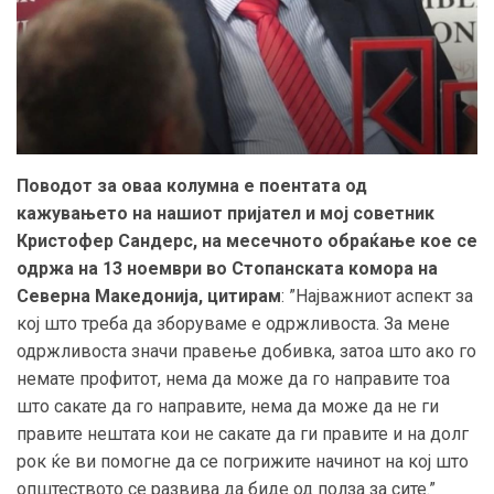
Поводот за оваа колумна е поентата од
кажувањето на нашиот пријател и мој советник
Кристофер Сандерс, на месечното обраќање кое се
одржа на 13 ноември во Стопанската комора на
Северна Македонија, цитирам
: ”Најважниот аспект за
кој што треба да зборуваме е одржливоста. За мене
одржливоста значи правење добивка, затоа што ако го
немате профитот, нема да може да го направите тоа
што сакате да го направите, нема да може да не ги
правите нештата кои не сакате да ги правите и на долг
рок ќе ви помогне да се погрижите начинот на кој што
општеството се развива да биде од полза за сите.”