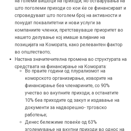
на големи вишоци на приходи, но остварувања на
што поголеми приходи со кои ќе се финансираат и
спроведуваат што поголем број на активности и
понудат поквалитетни и нови услуги за
компаниите членки, претставуваше приоритет во
нашето делување кој имаше влијание на
позицијата на Комората, како релевантен фактор
во општеството;
Настана значитечителна промена во структурата на
средствата на финансирање на Комората:
Во првите години од плурализмот на
коморското организирање, изворите на
финансирање беа членарините, со 90%
учество во вкупните приходи, а останатите
10% беа приходите од закуп и издавање на
документи за надворешно- трговско
работење;
Денес бележиме повеќе од 63%
зголемување на вкупни приходи во однос на