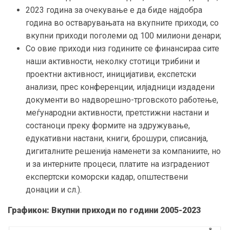
2023 година за очекување е да биде најдобра
година во остварувањата на вкупните приходи, со
вкупни приходи поголеми од 100 милиони денари;
Со овие приходи низ годините се финансираа сите
наши активности, неколку стотици трибини и
проектни активност, иницијативи, експетски
анализи, прес конференции, илјадници издадени
документи во надворешно-трговското работење,
меѓународни активности, претстижни настани и
состаноци преку формите на здружување,
едукативни настани, книги, брошури, списанија,
дигиталните решенија наменети за компаниите, но
и за интерните процеси, платите на изградениот
експертски коморски кадар, општествени
донации и сл.).
Графикон: Вкупни приходи по години 2005-2023