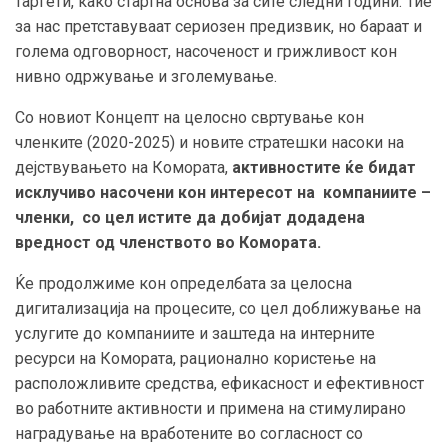
таргети, како стартна основа за сите следни години. Тие
за нас претставуваат сериозен предизвик, но бараат и
голема одговорност, насоченост и грижливост кон
нивно одржување и зголемување.
Со новиот Концепт на целосно свртување кон
членките (2020-2025) и новите стратешки насоки на
дејствувањето на Комората,
активностите ќе бидат
исклучиво насочени кон интересот на компаниите –
членки, со цел истите да добијат додадена
вредност од членството во Комората.
Ќе продолжиме кон определбата за целосна
дигитализација на процесите, со цел доближување на
услугите до компаниите и заштеда на интерните
ресурси на Комората, рационално користење на
расположливите средства, ефикасност и ефективност
во работните активности и примена на стимулирано
наградување на вработените во согласност со