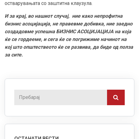
остварувањата со заштитна клаузула.
И за крај, во нашиот случај, ние како непрофитна
бизнис асоцијација, не правевме добивка, ние заедно
создадовме успешна БИЗНИС АСОЦИЈАЦИЈА на која
ќе се гордееме, и сега ќе се погрижиме начинот на
кој што општествеото ќе се развива, да биде од полза
за сите.
ОСТАНАТИ ВЕСТИ