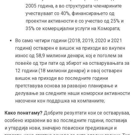
2005 година, а во структурата членарините
учествуваат со 40%, финансирањето од
проектни активности е со учество од 25% и
35% се комерцијални услуги на Комората;
Во само четири години (2018, 2019, 2020 и 2021
година) остварен е вишок на приходи во вкупен
износ од 58,9 милиони денари, кој е поголем за
повеќе од три пати од збирот на остварувањата за
12 години (18 милиони денари) и овој остварен
вишок на приходи во последните години
претставува основа за развојно планирање и
делување за следните наши коморски активности
насочени кон поддршка на компаниите;
Како понатаму?
Добрите резултати кои се остваруваа,
особено изразени во во последните години, поставија
и утврдија нови, значајно повисоки предизвици и