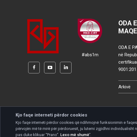
ODA 
MAQE
ODA E PA
#abs1m
në Republ
certifik
9001:201
Arkivë
Kjo faqe interneti përdor cookies
Kjo faqe interneti përdor cookies që ndihmojnë funksionimin e faqes d
përvojën më të mirë për përdoruesit, ju lutemi zgjidhni individualis
Copyright © 2026 Developed by
Unet
. All rights reserve
pas duke klikuar “Prano”.
Lexo më shumë'
.