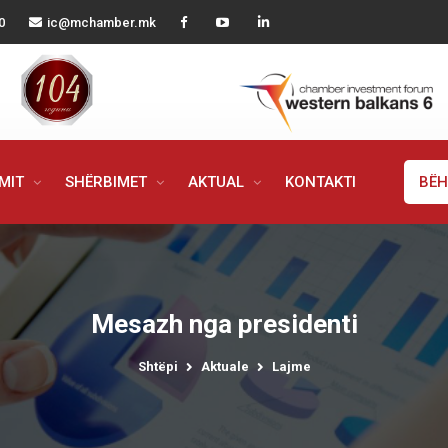
0
ic@mchamber.mk
IMIT
SHËRBIMET
AKTUAL
KONTAKTI
BËH
Mesazh nga presidenti
Shtëpi
Aktuale
Lajme