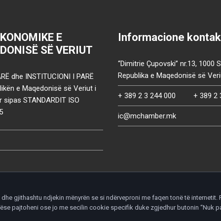
EKONOMIKE E
Informacione kontak
DONISË SË VERIUT
“Dimitrie Çupovski” nr.13, 1000 
Republika e Maqedonisë së Veri
RË dhe INSTITUCIONI I PARË
ikën e Maqedonisë së Veriut i
+ 389 2 3 244 000
+ 389 2 
uar sipas STANDARDIT ISO
5
ic@mchamber.mk
he gjithashtu ndjekin mënyrën se si ndërveproni me faqen tonë të internetit. P
ht nëse pajtoheni ose jo me secilin cookie specifik duke zgjedhur butonin “Nuk
d.