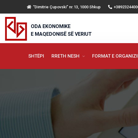
“Dimitrie Çupovski” nr.13, 1000 Shkup
+3892324400
ODA EKONOMIKE
E MAQEDONISË SË VERIUT
SHTËPI
RRETH NESH
FORMAT E ORGANIZ