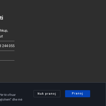
ti
Shkup,
ut
3 244 055
Pranoj
Nuk pranoj
ër të ofruar
 pajtohem” dhe më
Politika e privatësisë
|
Politika e cookies