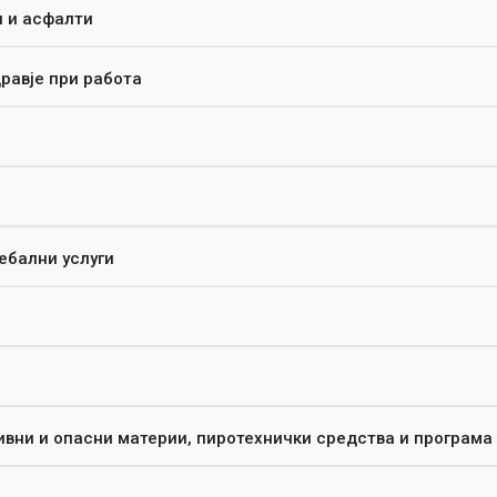
и и асфалти
равје при работа
ебални услуги
зивни и опасни материи, пиротехнички средства и програма