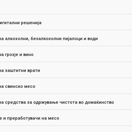
дигитални решенија
на алкохолни, безалкохолни пијалоци и води
а грозје и вино
на заштитни врати
на свинско месо
на средства за одржување чистота во домаќинство
е и преработувачи на месо