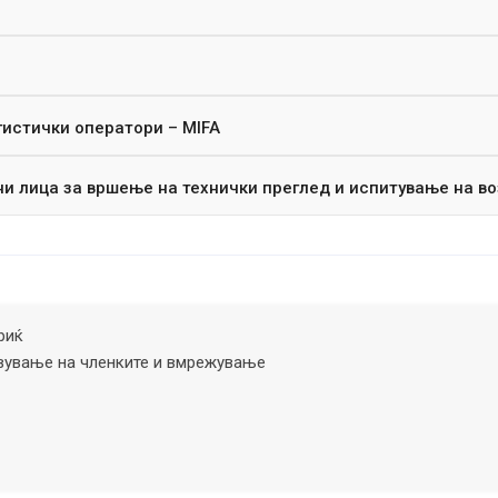
гистички оператори – MIFA
ни лица за вршење на технички преглед и испитување на в
риќ
вување на членките и вмрежување