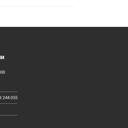
ии
000
3 244 055