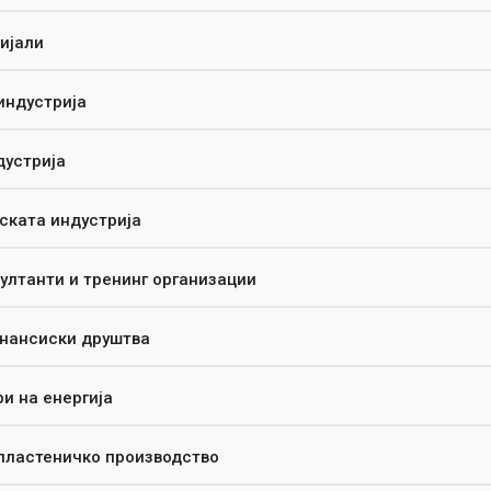
ијали
индустрија
дустрија
ската индустрија
ултанти и тренинг организации
инансиски друштва
и на енергија
 пластеничко производство