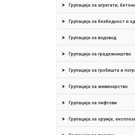
⮞
Групација за агрегати, бетон
⮞
Групација за безбедност и зд
⮞
Групација за водовод
⮞
Групација за градежништво
⮞
Групација за гробишта и погр
⮞
Групација за живинарство
⮞
Групација за лифтови
⮞
Групација за оружје, експло