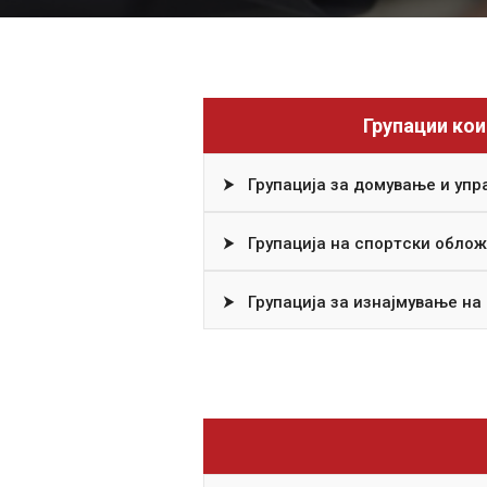
Групации кои
⮞
Групација за домување и упр
⮞
Групација на спортcки обло
⮞
Групација за изнајмување на 