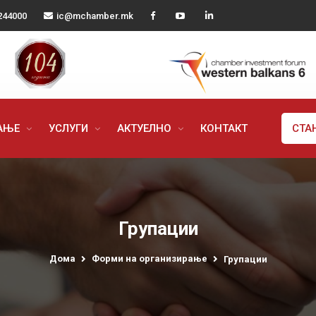
244000
ic@mchamber.mk
РАЊЕ
УСЛУГИ
АКТУЕЛНО
КОНТАКТ
СТА
Групации
Дома
Форми на организирање
Групации