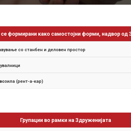
 се формирани како самостојни форми, надвор од
авување со станбен и деловен простор
жувалници
возила (рент-а-кар)
Групации во рамки на Здруженијата