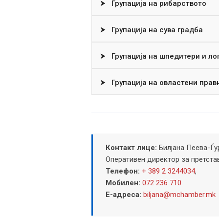
⮞
Групација на рибарството
⮞
Групација на сува градба
⮞
Групација на шпедитери и ло
⮞
Групација на овластени прав
Контакт лице:
Билјана Пеева-Ѓу
Оперативен директор за претста
Телефон:
+ 389 2 3244034
,
Мобилен:
072 236 710
Е-адреса:
biljana@mchamber.mk