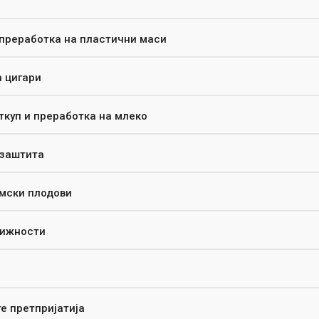
 преработка на пластични маси
а цигари
ткуп и преработка на млеко
 заштита
умски плодови
вижности
е претпријатија