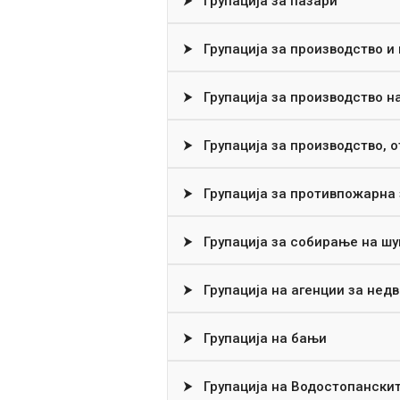
⮞
Групација за пазари
⮞
Групација за производство и
⮞
Групација за производство н
⮞
Групација за производство, о
⮞
Групација за противпожарна
⮞
Групација за собирање на ш
⮞
Групација на агенции за нед
⮞
Групација на бањи
⮞
Групација на Водостопанскит