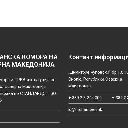
АНСКА КОМОРА НА
Контакт информац
РНА МАКЕДОНИЈА
„Димитрие Чуповски“ бр.13, 1
Скопје, Република Северна
мора и ПРВА институција во
Македонија
ка Северна Македонија
цирана по СТАНДАРДОТ ISO
+ 389 2 3 244 000
+ 389 2 
5
ic@mchamber.mk