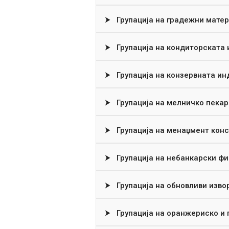
⮞
Групација на градежни матер
⮞
Групација на кондиторската 
⮞
Групација на конзервната ин
⮞
Групација на мелничко пекар
⮞
Групација на менаџмент конс
⮞
Групација на небанкарски ф
⮞
Групација на обновливи извор
⮞
Групација на оранжериско и