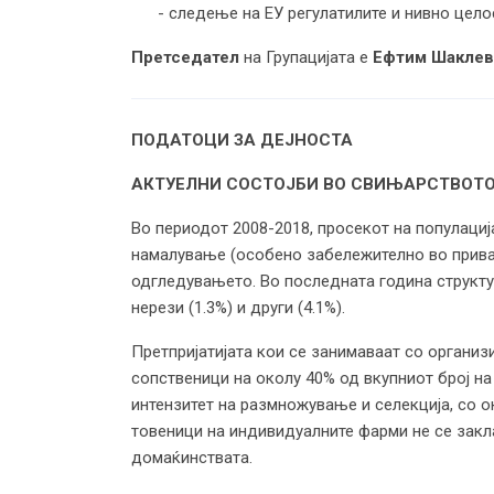
- следење на ЕУ регулатилите и нивно цел
Претседател
на Групацијата е
Ефтим Шаклев
ПОДАТОЦИ ЗА ДЕЈНОСТА
АКТУЕЛНИ СОСТОЈБИ ВО СВИЊАРСТВОТ
Во периодот 2008-2018, просекот на популациј
намалување (особено забележително во приват
одгледувањето. Во последната година структур
нерези (1.3%) и други (4.1%).
Претпријатијата кои се занимаваат со организ
сопственици на околу 40% од вкупниот број н
интензитет на размножување и селекција, со о
товеници на индивидуалните фарми не се закла
домаќинствата.