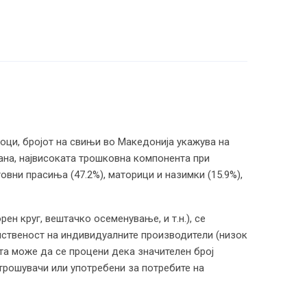
тоци, бројот на свињи во Македонија укажува на
ана, највисоката трошковна компонента при
вни прасиња (47.2%), маторици и назимки (15.9%),
н круг, вештачко осеменување, и т.н.), се
опственост на индивидуалните производители (низок
ата може да се процени дека значителен број
трошувачи или употребени за потребите на