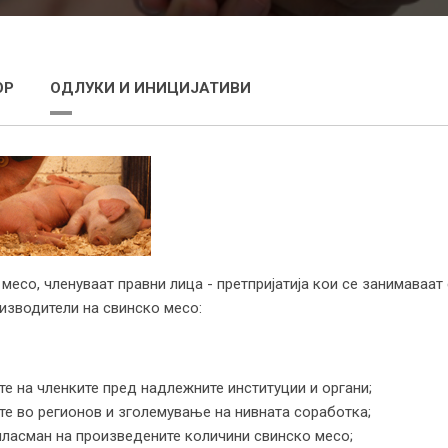
ОР
ОДЛУКИ И ИНИЦИЈАТИВИ
 месо, членуваат правни лица - претпријатија кои се занимаваа
изводители на свинско месо:
те на членките пред надлежните институции и органи;
те во регионов и зголемување на нивната соработка;
пласман на произведените количини свинско месо;