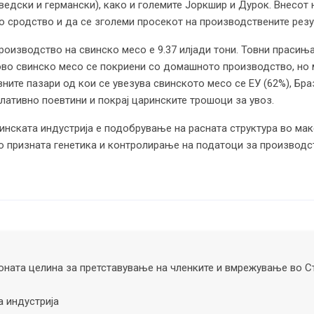
ведски и германски), како и големите Јоркшир и Дурок. Внесот 
во сродство и да се зголеми просекот на производствените резу
оизводство на свинско месо е 9.37 илјади тони. Товни прасиња
во свинско месо се покриени со домашното производство, но 
ните пазари од кои се увезува свинското месо се ЕУ (62%), Бра
елативно поевтини и покрај царинските трошоци за увоз.
винската индустрија е подобрување на расната структура во м
о призната генетика и контролирање на податоци за производс
ната целина за претставување на членките и вмрежување во С
а индустрија