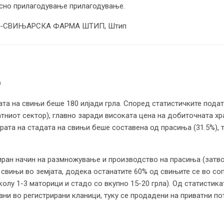
осно прилагодување прилагодување.
-СВИЊАРСКА ФАРМА ШТИП, Штип
О
ата на свињи беше 180 илјади грла. Според статистичките пода
ниот сектор), главно заради високата цена на добиточната хр
ата на стадата на свињи беше составена од прасиња (31.5%), то
иран начин на размножување и производство на прасиња (затворе
а свињи во земјата, додека останатите 60% од свињите се во с
колу 1-3 маторици и стадо со вкупно 15-20 грла). Од статистик
ни во регистрирани кланици, туку се продадени на приватни по