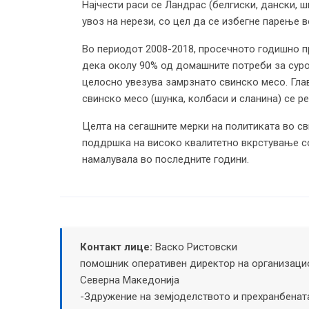
Најчести раси се Ландрас (белгиски, дански, ш
увоз на нерези, со цел да се избегне парење 
Во периодот 2008-2018, просечното годишно пр
дека околу 90% од домашните потреби за суро
целосно увезува замрзнато свинско месо. Глав
свинско месо (шунка, колбаси и сланина) се р
Целта на сегашните мерки на политиката во с
поддршка на високо квалитетно вкрстување с
намалувала во последните години.
Контакт лице:
Васко Ристовски
помошник оперативен директор на организацио
Северна Македонија
-Здружение на земјоделството и прехранбенат