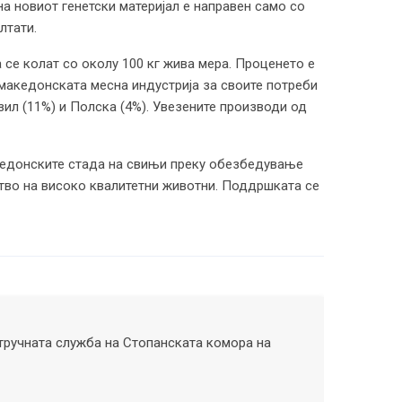
на новиот генетски материјал е направен само со
лтати.
 се колат со околу 100 кг жива мера. Проценето е
македонската месна индустрија за своите потреби
зил (11%) и Полска (4%). Увезените производи од
акедонските стада на свињи преку обезбедување
тво на високо квалитетни животни. Поддршката се
тручната служба на Стопанската комора на