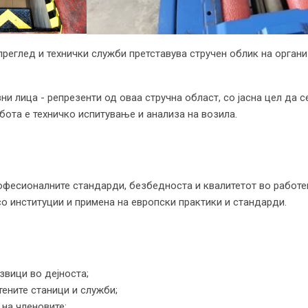
 преглед и технички служби претставува стручен облик на орга
ни лица - репрезенти од оваа стручна област, со јасна цел да 
бота е техничко испитување и анализа на возила.
рофесионалните стандарди, безбедноста и квалитетот во работе
со институции и примена на европски практики и стандарди.
вици во дејноста;
ените станици и служби;
на членовите;