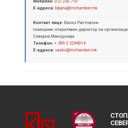
Мобилен:
072 236 710
Е-адреса:
biljana@mchamber.mk
Контакт лице:
Васко Ристовски
помошник оперативен директор на организацио
Северна Македонија
Телефон:
+ 389 2 3244014
Е-адреса:
vasko@mchamber.mk
СТОП
СЕВЕ