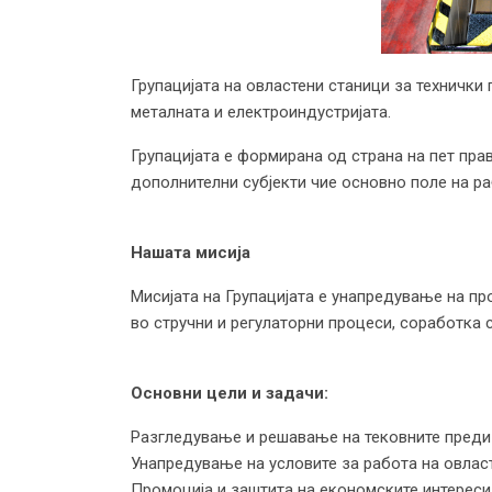
Групацијата на овластени станици за технички
металната и електроиндустријата.
Групацијата е формирана од страна на пет прав
дополнителни субјекти чие основно поле на ра
Нашата мисија
Мисијата на Групацијата е унапредување на п
во стручни и регулаторни процеси, соработка 
Основни цели и задачи:
Разгледување и решавање на тековните предиз
Унапредување на условите за работа на овласт
Промоција и заштита на економските интереси 