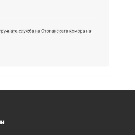
тручната служба на Стопанската комора на
ии