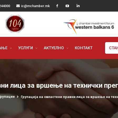
244000
ic@mchamber.mk
РАЊЕ
УСЛУГИ
АКТУЕЛНО
КОНТАКТ
СТА
вни лица за вршење на технички пре
Групации
Групација на овластени правни лица за вршење на тех