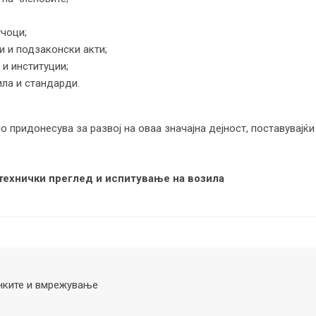
чоци;
 и подзаконски акти;
и институции;
ла и стандарди.
о придонесува за развој на оваа значајна дејност, поставувајќ
 технички преглед и испитување на возила
нките и вмрежување