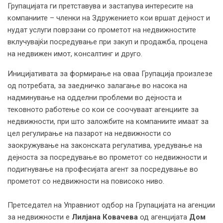
Групацијата ги претставува и застапува интересите на
компаниите – членки на Здружението кои вршат дејност и
нудат услуги поврзани со прометот на недвижностите
вклучувајќи посредување при закуп и продажба, процена
на недвижен имот, консалтинг и друго.
Иницијативата за формирање на оваа Групација произлезе
од потребата, за заедничко залагање во насока на
надминување на одделни проблеми во дејноста и
тековното работење со кои се соочуваат агенциите за
недвижности, при што заложбите на компаниите имаат за
цел регулирање на пазарот на недвижности со
заокружување на законската регулатива, уредување на
дејноста за посредување во прометот со недвижности и
подигнување на професијата агент за посредување во
прометот со недвижности на повисоко ниво.
Претседател на Управниот одбор на Групацијата на агенции
за недвижности е
Лилјана Ковачева
од агенцијата
Дом