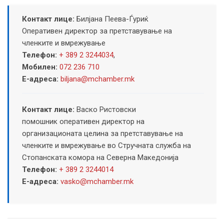
Контакт лице:
Билјана Пеева-Ѓуриќ
Оперативен директор за претставување на
членките и вмрежување
Телефон:
+ 389 2 3244034
,
Мобилен:
072 236 710
Е-адреса:
biljana@mchamber.mk
Контакт лице:
Васко Ристовски
помошник оперативен директор на
организационата целина за претставување на
членките и вмрежување во Стручната служба на
Стопанската комора на Северна Македонија
Телефон:
+ 389 2 3244014
Е-адреса:
vasko@mchamber.mk