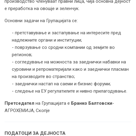
производство членуваат правни лица, чија основна дејност
е преработка на овошје и зеленчук.
Основни задачи на Групацијата се:
- претставување и застапување на интересите пред
надлежните органи и институции;
- поврзување со сродни компании од земјите во
регионов;
- согледување на можноста за заеднички набавки на
суровини и репроматеријали како и заеднички пласман
на производите во странство;
- заеднички настап на саеми и бизнис форуми;
- следење на ЕУ регулатилите и нивно прилагодување.
Претседател
на Групацијата е
Бранко Балтовски
-
АГРОХЕМИЈА, Скопје
ПОДАТОЦИ ЗА ДЕЈНОСТА