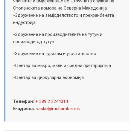
членките и вмрежување во Стручната служба на
Стопанската комора на Северна Македонија
-Здружение на земјоделството и прехранбената
индустрија
-Здружение на производителите на тутун и
производи од тутун
-Здружение на туризам и угостителство
-Центар за микро, мали и средни претпријатија
-Центар за циркуларна економија
Телефон:
+ 389 2 3244014
Е-адреса:
vasko@mchamber.mk