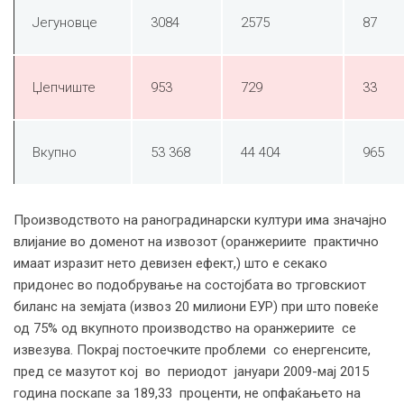
Јегуновце
3084
2575
87
Џепчиште
953
729
33
Вкупно
53 368
44 404
965
Производството на раноградинарски култури има значајно
влијание во доменот на извозот (оранжериите практично
имаат изразит нето девизен ефект,) што е секако
придонес во подобрување на состојбата во трговскиот
биланс на земјата (извоз 20 милиони ЕУР) при што повеќе
од 75% од вкупното производство на оранжериите се
извезува. Покрај постоечките проблеми со енергенсите,
пред се мазутот кој во периодот јануари 2009-мај 2015
година поскапе за 189,33 проценти, не опфаќањето на