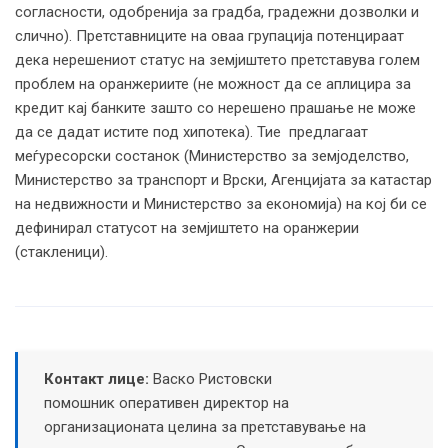
согласности, одобренија за градба, градежни дозволки и
слично). Претставниците на оваа групација потенцираат
дека нерешениот статус на земјиштето претставува голем
проблем на оранжериите (не можност да се аплицира за
кредит кај банките зашто со нерешено прашање не може
да се дадат истите под хипотека). Тие предлагаат
меѓуресорски состанок (Министерство за земјоделство,
Министерство за транспорт и Врски, Агенцијата за катастар
на недвижности и Министерство за економија) на кој би се
дефинирал статусот на земјиштето на оранжерии
(стакленици).
Контакт лице:
Васко Ристовски
помошник оперативен директор на
организационата целина за претставување на