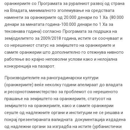
оранжериите со Програмата за руралниот развој од страна
на Владата, минималното зголемување на средствата
наменети за оранжериите од 20.000 денари по 1 Ха. (80.000
денари за минатата година-100.000 денари по 1 Ха за
тековнава година) согласно Програмата за подршка на
земјоделитето за 2009/2018 година, истите се соочуваат и
со нерешениот статус на земјиштето на оранжериите и
самите оранжерии што дополнително го отежнува нивното
работење во крајно неповолни услови како и нелојална
конкуренција на пазарот.
Производителите на раноградинарски култури
(оранжериите) веќе неколку години апелираат до владата
и ресорнотоминистерство за проблемот со нерешеното
прашање на земјиштето на оранжериите, статусот на
земјиштето на оранжериите, како и самите оранжерии
сеуште од надлежните органи и институции не се решава и
покрај презентираната валидната документација издадена
од надлежни органи за изградба на истите (урбанистички