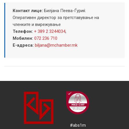
Контакт лице:
Билјана Пеева-Ѓуриќ
Оперативен директор за претставување на
членките и вмрежување
Телефон:
+ 389 2 3244034
,
Мобилен:
072 236 710
Е-адреса:
biljana@mchamber.mk
#abs1m