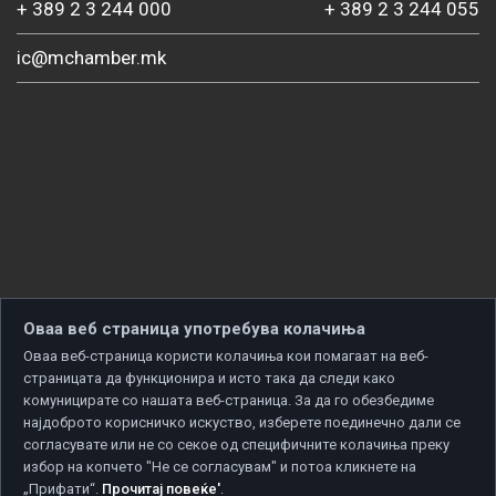
+ 389 2 3 244 000
+ 389 2 3 244 055
ic@mchamber.mk
Оваа веб страница употребува колачиња
Оваа веб-страница користи колачиња кои помагаат на веб-
страницата да функционира и исто така да следи како
комуницирате со нашата веб-страница. За да го обезбедиме
најдоброто корисничко искуство, изберете поединечно дали се
согласувате или не со секое од специфичните колачиња преку
избор на копчето "Не се согласувам" и потоа кликнете на
„Прифати“.
Прочитај повеќе'
.
Copyright © 2026 Developed by
Unet
. All rights reserved.