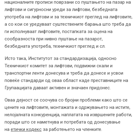
националните прописи поврзани со пуштањето на пазар на
лифтови и сигурносни уреди за лифтови, безбедната
употреба на лифтови и за техничкиот преглед на лифтовите,
а со кои се уредуваат суштествените барања што треба да
ги исполнуваат лифтовите, постапката за оцена на
сообразноста при нивно пуштање на пазарот,
безбедната употреба, техничкиот преглед и сл.
Исто така, Институтот за стандардизација, односно
Техничкиот комитет за лифтови, подвижни скали и
транспортни ленти донесува и треба да донесе и усвои
повеќе стандарди од оваа област каде преставниците на
Групаацијата даваат активен и значаен придонес.
Оваа дејност се соочува со бројни проблеми како што се
цените на лифтовите, монтажата и одржувањето на истите,
нелојалната конкуренција, наплатата на извршените работи,
поради што се наметнува и потребата од донесување
на
етички кодекс
за работењето на членките.