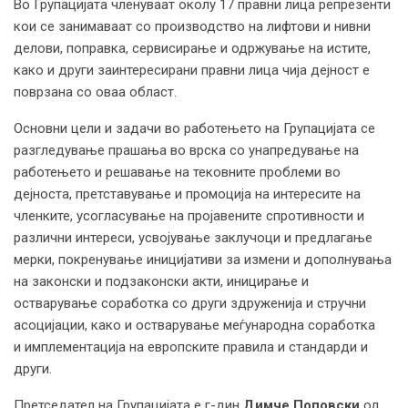
Во Групацијата членуваат околу 17 правни лица репрезенти
кои се занимаваат со производство на лифтови и нивни
делови, поправка, сервисирање и одржување на истите,
како и други заинтересирани правни лица чија дејност е
поврзана со оваа област.
Основни цели и задачи во работењето на Групацијата се
разгледување прашања во врска со унапредување на
работењето и решавање на тековните проблеми во
дејноста, претставување и промоција на интересите на
членките, усогласување на пројавените спротивности и
различни интереси, усвојување заклучоци и предлагање
мерки, покренување иницијативи за измени и дополнувања
на законски и подзаконски акти, иницирање и
остварување соработка со други здруженија и стручни
асоцијации, како и остварување меѓународна соработка
и имплементација на европските правила и стандарди и
други.
Претседател на Групацијата е г-дин
Димче Поповски
од