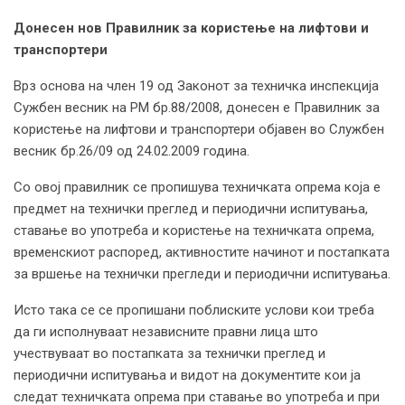
Донесен нов Правилник за користење на лифтови и
транспортери
Врз основа на член 19 од Законот за техничка инспекција
Сужбен весник на РМ бр.88/2008, донесен е Правилник за
користење на лифтови и транспортери објавен во Службен
весник бр.26/09 од 24.02.2009 година.
Со овој правилник се пропишува техничката опрема која е
предмет на технички преглед и периодични испитувања,
ставање во употреба и користење на техничката опрема,
временскиот распоред, активностите начинот и постапката
за вршење на технички прегледи и периодични испитувања.
Исто така се се пропишани поблиските услови кои треба
да ги исполнуваат независните правни лица што
учествуваат во постапката за технички преглед и
периодични испитувања и видот на документите кои ја
следат техничката опрема при ставање во употреба и при