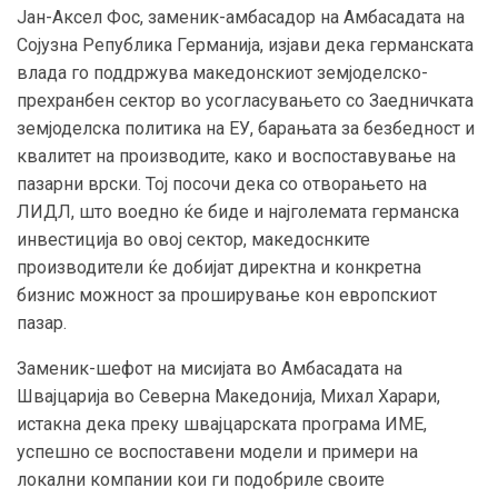
Јан-Аксел Фос, заменик-амбасадор на Амбасадата на
Сојузна Република Германија, изјави дека германската
влада го поддржува македонскиот земјоделско-
прехранбен сектор во усогласувањето со Заедничката
земјоделска политика на ЕУ, барањата за безбедност и
квалитет на производите, како и воспоставување на
пазарни врски. Тој посочи дека со отворањето на
ЛИДЛ, што воедно ќе биде и најголемата германска
инвестиција во овој сектор, македоснките
производители ќе добијат директна и конкретна
бизнис можност за проширување кон европскиот
пазар.
Заменик-шефот на мисијата во Амбасадата на
Швајцарија во Северна Македонија, Михал Харари,
истакна дека преку швајцарската програма ИМЕ,
успешно се воспоставени модели и примери на
локални компании кои ги подобриле своите