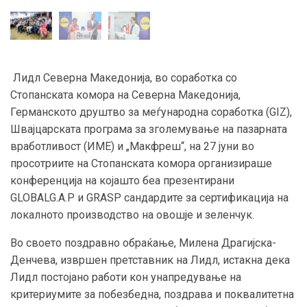
Лидл Северна Македонија, во соработка со
Стопанската комора на Северна Македонија,
Германското друштво за меѓународна соработка (GIZ),
Швајцарската програма за зголемување на пазарната
вработливост (ИМЕ) и „Макфреш“, на 27 јуни во
просотриите на Стопанската комора организираше
конференција на којашто беа презентирани
GLOBALG.A.P и GRASP сандардите за сертификација на
локалното производство на овошје и зеленчук.
Во своето поздравно обраќање, Милена Драгијска-
Денчева, извршен претставник на Лидл, истакна дека
Лидл постојано работи кон унапредување на
критериумите за побезбедна, поздрава и поквалитетна