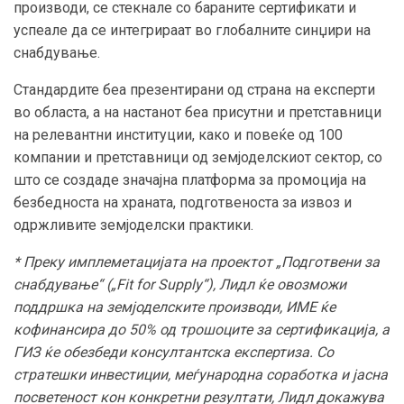
производи, се стекнале со бараните сертификати и
успеале да се интегрираат во глобалните синџири на
снабдување.
Стандардите беа презентирани од страна на експерти
во областа, а на настанот беа присутни и претставници
на релевантни институции, како и повеќе од 100
компании и претставници од земјоделскиот сектор, со
што се создаде значајна платформа за промоција на
безбедноста на храната, подготвеноста за извоз и
одржливите земјоделски практики.
* Преку имплеметацијата на проектот „Подготвени за
снабдување“ („Fit for Supply“), Лидл ќе овозможи
поддршка на земјоделските производи, ИМЕ ќе
кофинансира до 50% од трошоците за сертификација, а
ГИЗ ќе обезбеди консултантска експертиза. Со
стратешки инвестиции, меѓународна соработка и јасна
посветеност кон конкретни резултати, Лидл докажува