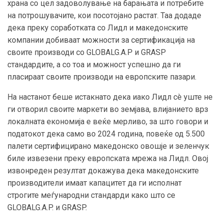
храна со цел задоволување на барањата и потребите
на потрошувачите, кои посотојано растат. Таа додаде
дека преку соработката со Лидл и македонските
компании добиваат можности за сертификација на
своите производи со GLOBALG.A.P и GRASP
стандардите, а со тоа и можност успешно да ги
пласираат своите производи на европските пазари.
На настанот беше истакнато дека иако Лидл сè уште не
ги отворил своите маркети во земјава, влијанието врз
локалната економија е веќе мерливо, за што говори и
податокот дека само во 2024 година, повеќе од 5.500
палети сертифицирано македонско овошје и зеленчук
биле извезени преку европската мрежа на Лидл. Овој
извонреден резултат докажува дека македонските
производители имаат капацитет да ги исполнат
строгите меѓународни стандарди како што се
GLOBALG.A.P. и GRASP.