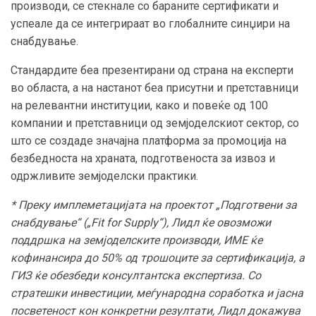
производи, се стекнале со бараните сертификати и
успеале да се интегрираат во глобалните синџири на
снабдување.
Стандардите беа презентирани од страна на експерти
во областа, а на настанот беа присутни и претставници
на релевантни институции, како и повеќе од 100
компании и претставници од земјоделскиот сектор, со
што се создаде значајна платформа за промоција на
безбедноста на храната, подготвеноста за извоз и
одржливите земјоделски практики.
* Преку имплеметацијата на проектот „Подготвени за
снабдување“ („Fit for Supply“), Лидл ќе овозможи
поддршка на земјоделските производи, ИМЕ ќе
кофинансира до 50% од трошоците за сертификација, а
ГИЗ ќе обезбеди консултантска експертиза. Со
стратешки инвестиции, меѓународна соработка и јасна
посветеност кон конкретни резултати, Лидл докажува