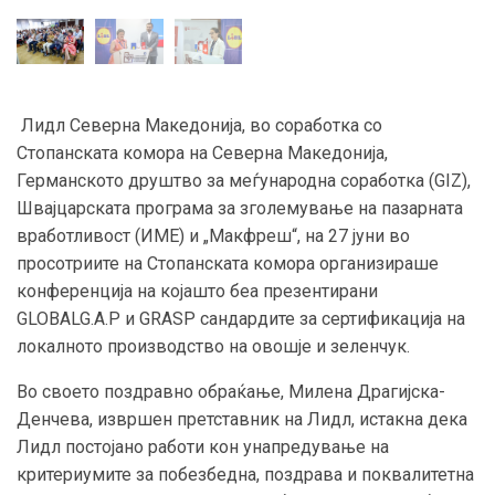
Лидл Северна Македонија, во соработка со
Стопанската комора на Северна Македонија,
Германското друштво за меѓународна соработка (GIZ),
Швајцарската програма за зголемување на пазарната
вработливост (ИМЕ) и „Макфреш“, на 27 јуни во
просотриите на Стопанската комора организираше
конференција на којашто беа презентирани
GLOBALG.A.P и GRASP сандардите за сертификација на
локалното производство на овошје и зеленчук.
Во своето поздравно обраќање, Милена Драгијска-
Денчева, извршен претставник на Лидл, истакна дека
Лидл постојано работи кон унапредување на
критериумите за побезбедна, поздрава и поквалитетна