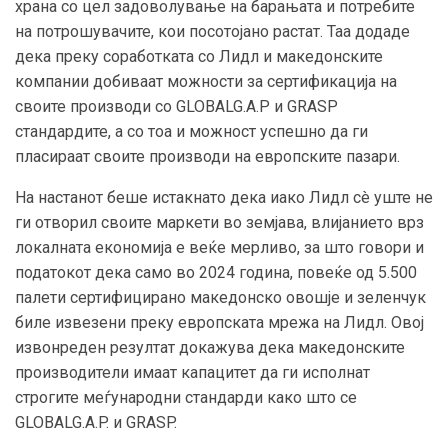
храна со цел задоволување на барањата и потребите
на потрошувачите, кои посотојано растат. Таа додаде
дека преку соработката со Лидл и македонските
компании добиваат можности за сертификација на
своите производи со GLOBALG.A.P и GRASP
стандардите, а со тоа и можност успешно да ги
пласираат своите производи на европските пазари.
На настанот беше истакнато дека иако Лидл сè уште не
ги отворил своите маркети во земјава, влијанието врз
локалната економија е веќе мерливо, за што говори и
податокот дека само во 2024 година, повеќе од 5.500
палети сертифицирано македонско овошје и зеленчук
биле извезени преку европската мрежа на Лидл. Овој
извонреден резултат докажува дека македонските
производители имаат капацитет да ги исполнат
строгите меѓународни стандарди како што се
GLOBALG.A.P. и GRASP.