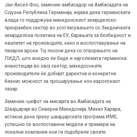
Јан-Аксел Фос, заменик-амбасадор на Амбасадата на
Сојузна Република Германија, изјави дека германската
влада го поддржува македонскиот земјоделско-
прехранбен сектор во усогласувањето со Заедничката
земјоделска политика на ЕУ, барањата за безбедност и
квалитет на производите, како и воспоставување на
пазарни врски. Тој посочи дека со отворањето на
ЛИДЛ, што воедно ќе биде и најголемата германска
инвестиција во овој сектор, македоснките
производители ќе добијат директна и конкретна
бизнис можност за проширување кон европскиот
пазар.
Заменик-шефот на мисијата во Амбасадата на
Швајцарија во Северна Македонија, Михал Харари,
истакна дека преку швајцарската програма ИМЕ,
успешно се воспоставени модели и примери на
локални компании кои ги подобриле своите