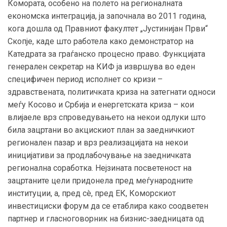
Комората, особено на полето на регионалната
економска интеграција, ја започнала во 2011 година,
кога дошла од Правниот факултет „Јустинијан Први“
Скопје, каде што работела како демонстратор на
Катедрата за граѓанско процесно право. Функцијата
генерален секретар на КИФ ја извршува во еден
специфичен период исполнет со кризи –
здравствената, политичката криза на затегнати односи
меѓу Косово и Србија и енергетската криза – кои
влијаеле врз спроведувањето на некои одлуки што
била зацртани во акцискиот план за заедничкиот
регионален пазар и врз реализацијата на некои
иницијативи за продлабочување на заедничката
регионална соработка. Нејзината посветеност на
зацртаните цели придонела пред меѓународните
институции, а, пред сè, пред ЕК, Коморскиот
инвестициски форум да се етаблира како соодветен
партнер и гласноговорник на бизнис-заедницата од