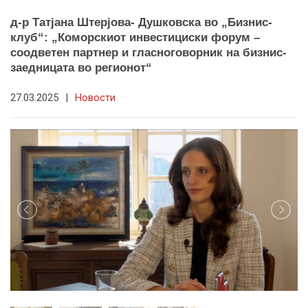
д-р Татјана Штерјова- Душковска во „Бизнис-
клуб“: „Коморскиот инвестициски форум –
соодветен партнер и гласноговорник на бизнис-
заедницата во регионот“
27.03.2025
|
Новости