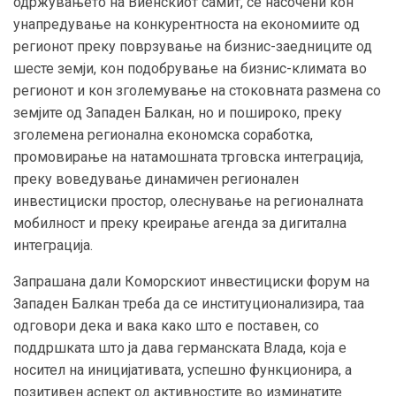
одржувањето на Виенскиот самит, се насочени кон
унапредување на конкурентноста на економиите од
регионот преку поврзување на бизнис-заедниците од
шесте земји, кон подобрување на бизнис-климата во
регионот и кон зголемување на стоковната размена со
земјите од Западен Балкан, но и пошироко, преку
зголемена регионална економска соработка,
промовирање на натамошната трговска интеграција,
преку воведување динамичен регионален
инвестициски простор, олеснување на регионалната
мобилност и преку креирање агенда за дигитална
интеграција.
Запрашана дали Коморскиот инвестициски форум на
Западен Балкан треба да се институционализира, таа
одговори дека и вака како што е поставен, со
поддршката што ја дава германската Влада, која е
носител на иницијативата, успешно функционира, а
позитивен аспект од активностите во изминатите