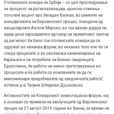
Стопанската комора на Србија – со цел проследување
на процесот на регионализација, односно ставање
поголем акцент врз Западен Балкан, во рамките на
иницијативата на Берлинскиот процес, поведена од
канцеларката Ангела Меркел, во тоа време дојдоа на
идеја дека најсоодветен одговор на приватниот сектор
од регионот би било тоа стопанските комори да се
здружат во некаква форма, во некакво тело кое ќе ги
следи процесите и ќе овозможи канализирање на
барањата и на потребите на бизнис-заедницата.
Едноставно, ќе работи на нивно претставување во
процесите и ќе работи со компаниите за да ги
максимизира придобивките од заедничката работа“,
истакна д-р Татјана Штерјова-Душковска.
Активностите на Коморскиот инвестициски форум, кој
е основан со примена на заклучоците од Берлинскиот
процес на 27 август 2015 година во Виена, за време на