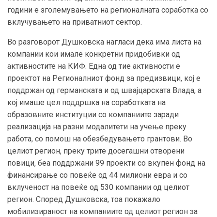
години е зголемувањето на регионалната соработка со
вклучувањето на приватниот сектор.
Во разговорот Душковска нагласи дека има листа на
компании кои имале конкретни придобивки од
активностите на КИФ. Една од тие активности е
проектот на Регионалниот фонд за предизвици, кој е
поддржан од германската и од швајцарската Влада, а
кој имаше цел поддршка на соработката на
образовните институции со компаниите заради
реализација на разни модалитети на учење преку
работа, со помош на обезбедувањето грантови. Во
целиот регион, преку трите досегашни отворени
повици, беа поддржани 99 проекти со вкупен фонд на
финансирање со повеќе од 44 милиони евра и со
вклученост на повеќе од 530 компании од целиот
регион. Според Душковска, тоа покажало
мобилизираност на компаниите од целиот регион за