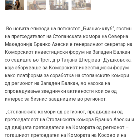
Во новата епизода на поткастот „Бизнис-клуб“, гостин
на претседателот на Стопанската комора на Северна
Македонија Бранко Азески е генералниот секретар на
Коморскиот инвестициски форум на Западен Балкан
со седиште во Трст, д-р Татјана Штерјова- Душковска,
која зборуваше за Коморскиот инвестициски форум
како платформа за соработка на стопанските комори
од регионот на Западен Балкан, во насока на
спроведување заеднички активности кои се од
интерес за бизнис-заедниците во регионот.
„Стопанските комори од регионот, предводени од
претседателот на Стопанската комора Бранко Азески и
од двајцата претседатели на Комората од регионот –
тогашниот претседател на Комората на Косово и на