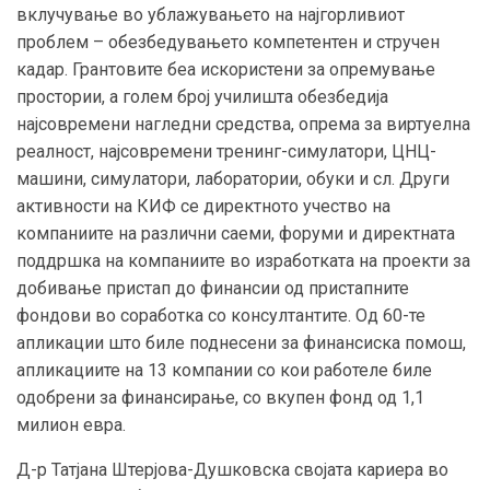
вклучување во ублажувањето на најгорливиот
проблем – обезбедувањето компетентен и стручен
кадар. Грантовите беа искористени за опремување
простории, а голем број училишта обезбедија
најсовремени нагледни средства, опрема за виртуелна
реалност, најсовремени тренинг-симулатори, ЦНЦ-
машини, симулатори, лаборатории, обуки и сл. Други
активности на КИФ се директното учество на
компаниите на различни саеми, форуми и директната
поддршка на компаниите во изработката на проекти за
добивање пристап до финансии од пристапните
фондови во соработка со консултантите. Од 60-те
апликации што биле поднесени за финансиска помош,
апликациите на 13 компании со кои работеле биле
одобрени за финансирање, со вкупен фонд од 1,1
милион евра.
Д-р Татјана Штерјова-Душковска својата кариера во